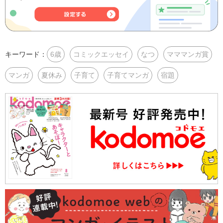
キーワード：
6歳
コミックエッセイ
なつ
マママンガ賞
マンガ
夏休み
子育て
子育てマンガ
宿題