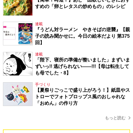
すめの「卵とレタスの炒めもの」のレシピ
連載
『うどん対ラーメン やきそばの逆襲』【親
子の読み聞かせに。今日の絵本だより 第375
回】
連載
「陛下、寝所の準備が整いました」まずいま
ずいっ!! 逃げられない――!!!【母は転生して
も母でした・8】
手づくり
【夏祭りごっこで盛り上がろう！】紙皿やス
トローでフォトプロップス風のおしゃれな
「おめん」の作り方
もっと読む