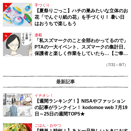
手づくり
4
【夏祭りごっこ】ハチの巣みたいな立体のお
花「でんぐり紙の花」を手づくり！ 暑い日
はおうちで楽しもう
連載
5
「私スズマークのこと全部わかってるので」
PTAの一大イベント、スズマークの集計日、
保護者と楽しく作業をしていたら…【ご奉仕
戦隊★PTA・19】
（7/31～8/7）
最新記事
イチオシ！
【週間ランキング！】NISAやファッション
の記事がランクイン！ kodomoe web 7月19
日～25日の週間TOP5★
ごはん・おやつ
【簡単！時短！】あと一品欲しいときにおす