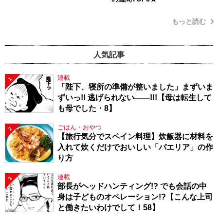
もっと読む
人気記事
連載
1
「陛下、寝所の準備が整いました」まずいま
ずいっ!! 逃げられない――!!!【母は転生して
も母でした・8】
ごはん・おやつ
2
【旅行気分でスペイン料理】炊飯器に材料を
入れて炊くだけでおいしい「パエリア」の作
り方
連載
3
部長がヘッドハンティング!? でも会話の中
身は子どものオペレーション!?【こんな上司
と働きたいわけでして！58】