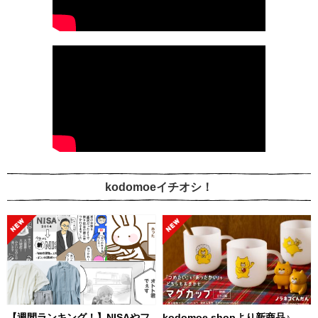
kodomoeイチオシ！
【週間ランキング！】NISAやフ
kodomoe shopより新商品♪