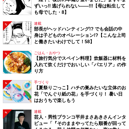
ずいっ!! 逃げられない――!!!【母は転生して
も母でした・8】
連載
2
部長がヘッドハンティング!? でも会話の中
身は子どものオペレーション!?【こんな上司
と働きたいわけでして！58】
ごはん・おやつ
3
【旅行気分でスペイン料理】炊飯器に材料を
入れて炊くだけでおいしい「パエリア」の作
り方
手づくり
4
【夏祭りごっこ】ハチの巣みたいな立体のお
花「でんぐり紙の花」を手づくり！ 暑い日
はおうちで楽しもう
連載
5
芸人・男性ブランコ平井まさあきさんインタ
ビュー「『そのままやってたら順番が回って