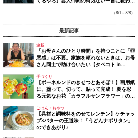
くるやろ』芸人仲間の何気ない一言に救われ
てきたから、頑張れる」
（8/1～8/8）
最新記事
連載
「お母さんのひとり時間」を持つことに「罪
悪感」は不要。家族を頼れないときは、お母
さん同士で助け合いたい【タベコト in
Berlin・130】
手づくり
【ボーネルンドのきせつとあそぼ！】画用紙
に、塗って、切って、貼って完成！ 夏を彩
る元気なお花「カラフルサンフラワー」の作
り方
ごはん・おやつ
【具材と調味料をのせてレンチン】ケチャッ
プ×バターの王道味！「うどんナポリタン」
のできあがり♪