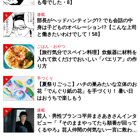
も母でした・8】
連載
2
部長がヘッドハンティング!? でも会話の中
身は子どものオペレーション!?【こんな上司
と働きたいわけでして！58】
ごはん・おやつ
3
【旅行気分でスペイン料理】炊飯器に材料を
入れて炊くだけでおいしい「パエリア」の作
り方
手づくり
4
【夏祭りごっこ】ハチの巣みたいな立体のお
花「でんぐり紙の花」を手づくり！ 暑い日
はおうちで楽しもう
連載
5
芸人・男性ブランコ平井まさあきさんインタ
ビュー「『そのままやってたら順番が回って
くるやろ』芸人仲間の何気ない一言に救われ
てきたから、頑張れる」