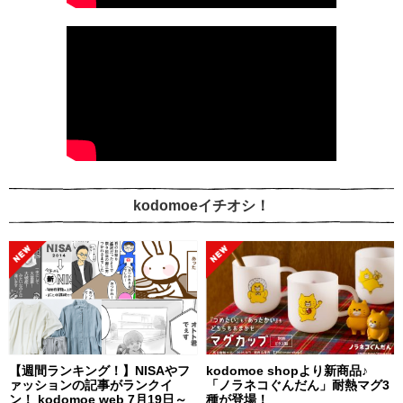
kodomoeイチオシ！
【週間ランキング！】NISAやフ
kodomoe shopより新商品♪
ァッションの記事がランクイ
「ノラネコぐんだん」耐熱マグ3
ン！ kodomoe web 7月19日～
種が登場！