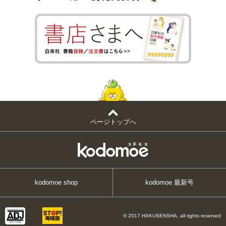
ページトップへ
kodomoe shop
kodomoe 最新号
© 2017 HAKUSENSHA, all rights reserved