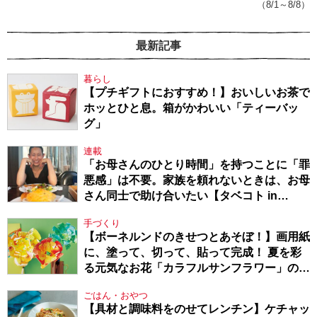
（8/1～8/8）
最新記事
暮らし
【プチギフトにおすすめ！】おいしいお茶で
ホッとひと息。箱がかわいい「ティーバッ
グ」
連載
「お母さんのひとり時間」を持つことに「罪
悪感」は不要。家族を頼れないときは、お母
さん同士で助け合いたい【タベコト in
Berlin・130】
手づくり
【ボーネルンドのきせつとあそぼ！】画用紙
に、塗って、切って、貼って完成！ 夏を彩
る元気なお花「カラフルサンフラワー」の作
り方
ごはん・おやつ
【具材と調味料をのせてレンチン】ケチャッ