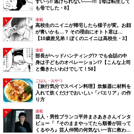
ずいっ!! 逃げられない――!!!【母は転生して
も母でした・8】
連載
2
高校生のニイニが帰宅したら様子が変。お顔
が青いかも…？ その理由にオトト君は…
【10歳差兄弟！ぼくのニイニは高校生・3】
連載
3
部長がヘッドハンティング!? でも会話の中
身は子どものオペレーション!?【こんな上司
と働きたいわけでして！58】
ごはん・おやつ
4
【旅行気分でスペイン料理】炊飯器に材料を
入れて炊くだけでおいしい「パエリア」の作
り方
連載
5
芸人・男性ブランコ平井まさあきさんインタ
ビュー「『そのままやってたら順番が回って
くるやろ』芸人仲間の何気ない一言に救われ