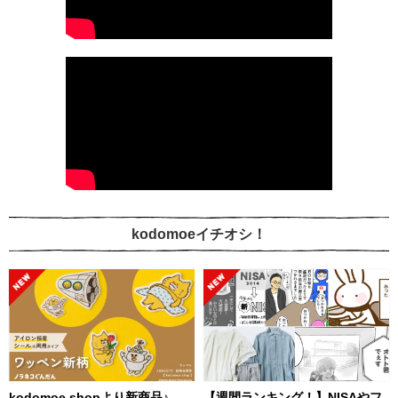
kodomoeイチオシ！
kodomoe shopより新商品♪
【週間ランキング！】NISAやフ