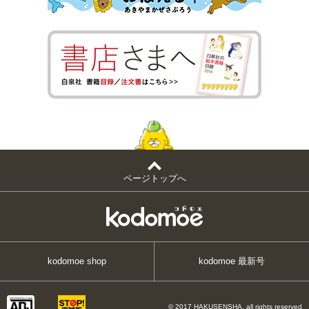
ページトップへ
kodomoe shop
kodomoe 最新号
© 2017 HAKUSENSHA, all rights reserved