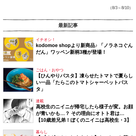
てきたから、頑張れる」
（8/3～8/10）
最新記事
イチオシ！
kodomoe shopより新商品♪ 「ノラネコぐん
だん」ワッペン新柄3種が登場！
ごはん・おやつ
【ひんやりパスタ】凍らせたトマトで夏らし
い一品「たらこのトマトシャーベットパス
タ」
連載
高校生のニイニが帰宅したら様子が変。お顔
が青いかも…？ その理由にオトト君は…
【10歳差兄弟！ぼくのニイニは高校生・3】
暮らし