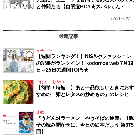
と仲間たち【自閉症BOY★スバルくん・
143】
（7/31～8/7）
最新記事
イチオシ！
【週間ランキング！】NISAやファッション
の記事がランクイン！ kodomoe web 7月19
日～25日の週間TOP5★
ごはん・おやつ
【簡単！時短！】あと一品欲しいときにおす
すめの「卵とレタスの炒めもの」のレシピ
連載
『うどん対ラーメン やきそばの逆襲』【親
子の読み聞かせに。今日の絵本だより 第375
回】