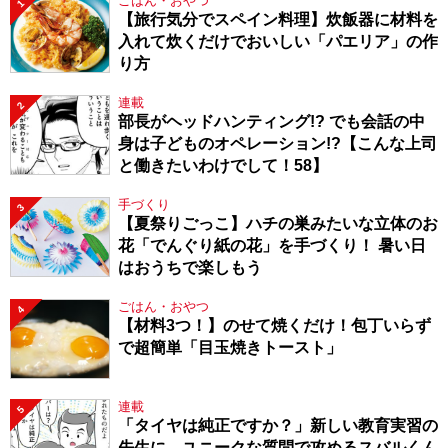
ごはん・おやつ
1
【旅行気分でスペイン料理】炊飯器に材料を
入れて炊くだけでおいしい「パエリア」の作
り方
連載
2
部長がヘッドハンティング!? でも会話の中
身は子どものオペレーション!?【こんな上司
と働きたいわけでして！58】
手づくり
3
【夏祭りごっこ】ハチの巣みたいな立体のお
花「でんぐり紙の花」を手づくり！ 暑い日
はおうちで楽しもう
ごはん・おやつ
4
【材料3つ！】のせて焼くだけ！包丁いらず
で超簡単「目玉焼きトースト」
連載
5
「タイヤは純正ですか？」新しい教育実習の
先生に、ユニークな質問で攻めるスバルくん