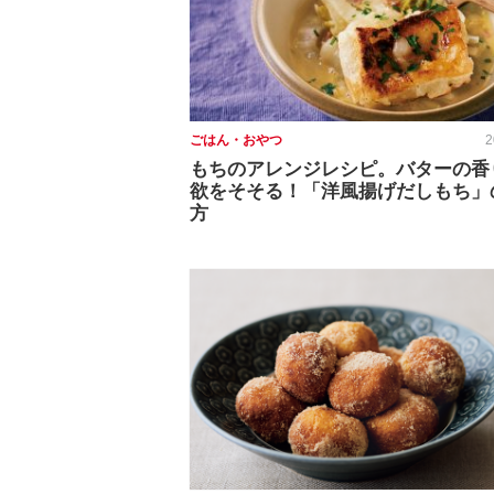
ごはん・おやつ
2
もちのアレンジレシピ。バターの香
欲をそそる！「洋風揚げだしもち」
方