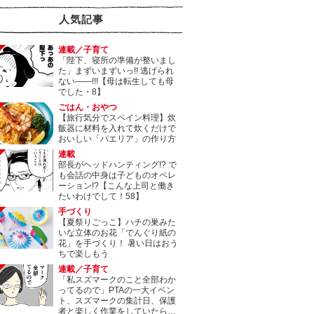
人気記事
連載／子育て
「陛下、寝所の準備が整いまし
た」まずいまずいっ!! 逃げられ
ない――!!!【母は転生しても母
でした・8】
ごはん・おやつ
【旅行気分でスペイン料理】炊
飯器に材料を入れて炊くだけで
おいしい「パエリア」の作り方
連載
部長がヘッドハンティング!? で
も会話の中身は子どものオペレ
ーション!?【こんな上司と働き
たいわけでして！58】
手づくり
【夏祭りごっこ】ハチの巣みた
いな立体のお花「でんぐり紙の
花」を手づくり！ 暑い日はおう
ちで楽しもう
連載／子育て
「私スズマークのこと全部わか
ってるので」PTAの一大イベン
ト、スズマークの集計日、保護
者と楽しく作業をしていたら…