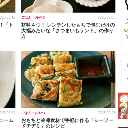
025.03.18
ごはん・おやつ
2025.03.05
！「ト
材料４つ！ レンチンしたもちで包むだけの
大福みたいな「さつまいもサンド」の作り
方
025.03.04
ごはん・おやつ
2025.02.25
ューム
おもちと冷凍食材で手軽に作る「シーフー
ドチヂミ」のレシピ