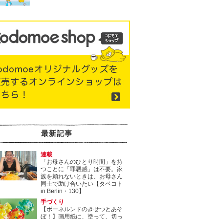
最新記事
連載
「お母さんのひとり時間」を持
つことに「罪悪感」は不要。家
族を頼れないときは、お母さん
同士で助け合いたい【タベコト
in Berlin・130】
手づくり
【ボーネルンドのきせつとあそ
ぼ！】画用紙に、塗って、切っ