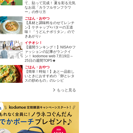
て、貼って完成！ 夏を彩る元気
なお花「カラフルサンフラワ
ー」の作り方
ごはん・おやつ
【具材と調味料をのせてレンチ
ン】ケチャップ×バターの王道
味！「うどんナポリタン」ので
きあがり♪
イチオシ！
【週間ランキング！】NISAやフ
ァッションの記事がランクイ
ン！ kodomoe web 7月19日～
25日の週間TOP5★
ごはん・おやつ
【簡単！時短！】あと一品欲し
いときにおすすめの「卵とレタ
スの炒めもの」のレシピ
もっと見る