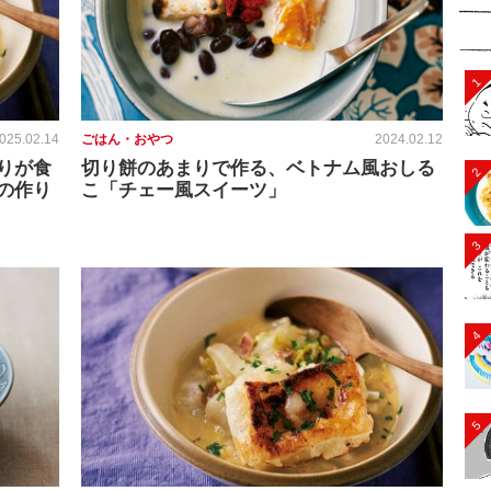
1
025.02.14
ごはん・おやつ
2024.02.12
りが食
切り餅のあまりで作る、ベトナム風おしる
2
の作り
こ「チェー風スイーツ」
3
4
5