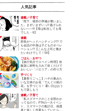
人気記事
連載／子育て
「陛下、寝所の準備が整いまし
た」まずいまずいっ!! 逃げられ
ない――!!!【母は転生しても母
でした・8】
連載
部長がヘッドハンティング!? で
も会話の中身は子どものオペレ
ーション!?【こんな上司と働き
たいわけでして！58】
ごはん・おやつ
【旅行気分でスペイン料理】炊
飯器に材料を入れて炊くだけで
おいしい「パエリア」の作り方
手づくり
【夏祭りごっこ】ハチの巣みた
いな立体のお花「でんぐり紙の
花」を手づくり！ 暑い日はおう
ちで楽しもう
連載／子育て
「私スズマークのこと全部わか
ってるので」PTAの一大イベン
ト、スズマークの集計日、保護
者と楽しく作業をしていたら…