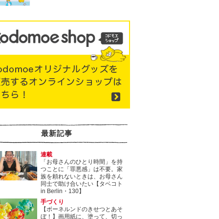
最新記事
連載
「お母さんのひとり時間」を持
つことに「罪悪感」は不要。家
族を頼れないときは、お母さん
同士で助け合いたい【タベコト
in Berlin・130】
手づくり
【ボーネルンドのきせつとあそ
ぼ！】画用紙に、塗って、切っ