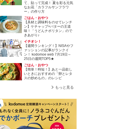
て、貼って完成！ 夏を彩る元気
なお花「カラフルサンフラワ
ー」の作り方
ごはん・おやつ
【具材と調味料をのせてレンチ
ン】ケチャップ×バターの王道
味！「うどんナポリタン」ので
きあがり♪
イチオシ！
【週間ランキング！】NISAやフ
ァッションの記事がランクイ
ン！ kodomoe web 7月19日～
25日の週間TOP5★
ごはん・おやつ
【簡単！時短！】あと一品欲し
いときにおすすめの「卵とレタ
スの炒めもの」のレシピ
もっと見る