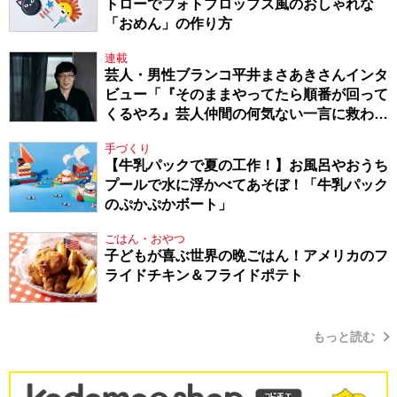
トローでフォトプロップス風のおしゃれな
「おめん」の作り方
連載
芸人・男性ブランコ平井まさあきさんインタ
ビュー「『そのままやってたら順番が回って
くるやろ』芸人仲間の何気ない一言に救われ
てきたから、頑張れる」
手づくり
【牛乳パックで夏の工作！】お風呂やおうち
プールで水に浮かべてあそぼ！「牛乳パック
のぷかぷかボート」
ごはん・おやつ
子どもが喜ぶ世界の晩ごはん！アメリカのフ
ライドチキン＆フライドポテト
もっと読む