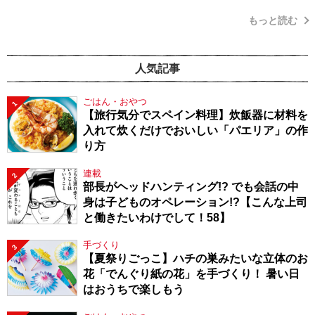
もっと読む
人気記事
ごはん・おやつ
1
【旅行気分でスペイン料理】炊飯器に材料を
入れて炊くだけでおいしい「パエリア」の作
り方
連載
2
部長がヘッドハンティング!? でも会話の中
身は子どものオペレーション!?【こんな上司
と働きたいわけでして！58】
手づくり
3
【夏祭りごっこ】ハチの巣みたいな立体のお
花「でんぐり紙の花」を手づくり！ 暑い日
はおうちで楽しもう