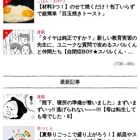
ごはん・おやつ
4
【材料3つ！】のせて焼くだけ！包丁いらず
で超簡単「目玉焼きトースト」
連載
5
「タイヤは純正ですか？」新しい教育実習の
先生に、ユニークな質問で攻めるスバルくん
と仲間たち【自閉症BOY★スバルくん・
143】
（7/30～8/6）
最新記事
連載
「陛下、寝所の準備が整いました」まずいま
ずいっ!! 逃げられない――!!!【母は転生して
も母でした・8】
手づくり
【夏祭りごっこで盛り上がろう！】紙皿やス