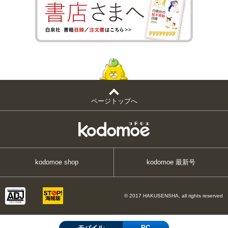
ページトップへ
kodomoe shop
kodomoe 最新号
© 2017 HAKUSENSHA, all rights reserved