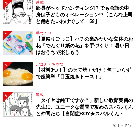
連載
2
部長がヘッドハンティング!? でも会話の中
身は子どものオペレーション!?【こんな上司
と働きたいわけでして！58】
手づくり
3
【夏祭りごっこ】ハチの巣みたいな立体のお
花「でんぐり紙の花」を手づくり！ 暑い日
はおうちで楽しもう
ごはん・おやつ
4
【材料3つ！】のせて焼くだけ！包丁いらず
で超簡単「目玉焼きトースト」
連載
5
「タイヤは純正ですか？」新しい教育実習の
先生に、ユニークな質問で攻めるスバルくん
と仲間たち【自閉症BOY★スバルくん・
143】
（7/31～8/7）