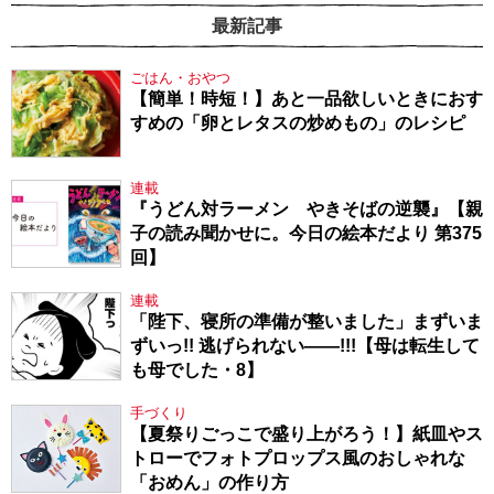
最新記事
ごはん・おやつ
【簡単！時短！】あと一品欲しいときにおす
すめの「卵とレタスの炒めもの」のレシピ
連載
『うどん対ラーメン やきそばの逆襲』【親
子の読み聞かせに。今日の絵本だより 第375
回】
連載
「陛下、寝所の準備が整いました」まずいま
ずいっ!! 逃げられない――!!!【母は転生して
も母でした・8】
手づくり
【夏祭りごっこで盛り上がろう！】紙皿やス
トローでフォトプロップス風のおしゃれな
「おめん」の作り方