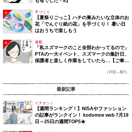
も母でした・8】
手づくり
4
【夏祭りごっこ】ハチの巣みたいな立体のお
花「でんぐり紙の花」を手づくり！ 暑い日
はおうちで楽しもう
連載
5
「私スズマークのこと全部わかってるので」
PTAの一大イベント、スズマークの集計日、
保護者と楽しく作業をしていたら…【ご奉仕
戦隊★PTA・19】
（7/31～8/7）
最新記事
イチオシ！
【週間ランキング！】NISAやファッション
の記事がランクイン！ kodomoe web 7月19
日～25日の週間TOP5★