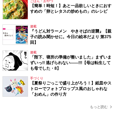
ごはん・おやつ
【簡単！時短！】あと一品欲しいときにおす
すめの「卵とレタスの炒めもの」のレシピ
連載
『うどん対ラーメン やきそばの逆襲』【親
子の読み聞かせに。今日の絵本だより 第375
回】
連載
「陛下、寝所の準備が整いました」まずいま
ずいっ!! 逃げられない――!!!【母は転生して
も母でした・8】
手づくり
【夏祭りごっこで盛り上がろう！】紙皿やス
トローでフォトプロップス風のおしゃれな
「おめん」の作り方
もっと読む