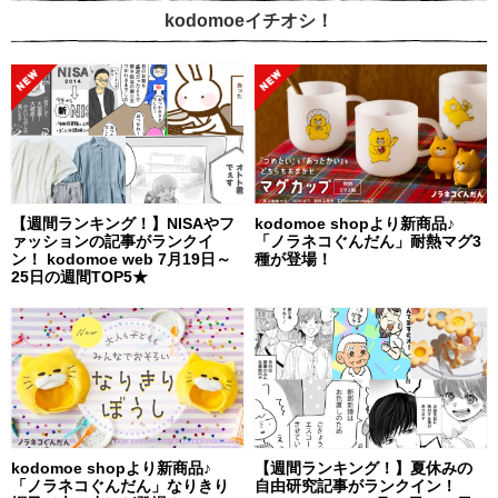
kodomoeイチオシ！
【週間ランキング！】NISAやフ
kodomoe shopより新商品♪
ァッションの記事がランクイ
「ノラネコぐんだん」耐熱マグ3
ン！ kodomoe web 7月19日～
種が登場！
25日の週間TOP5★
kodomoe shopより新商品♪
【週間ランキング！】夏休みの
「ノラネコぐんだん」なりきり
自由研究記事がランクイン！