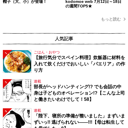
帽子（大、小）が登場！
kodomoe web 7月12日～18日
の週間TOP5★
もっと読む
人気記事
ごはん・おやつ
1
【旅行気分でスペイン料理】炊飯器に材料を
入れて炊くだけでおいしい「パエリア」の作
り方
連載
2
部長がヘッドハンティング!? でも会話の中
身は子どものオペレーション!?【こんな上司
と働きたいわけでして！58】
連載
3
「陛下、寝所の準備が整いました」まずいま
ずいっ!! 逃げられない――!!!【母は転生して