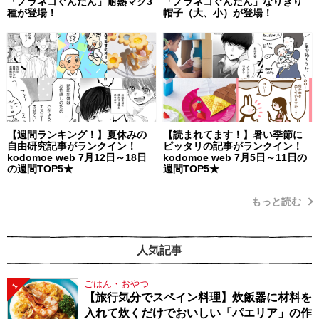
「ノラネコぐんだん」耐熱マグ3
「ノラネコぐんだん」なりきり
種が登場！
帽子（大、小）が登場！
【週間ランキング！】夏休みの
【読まれてます！】暑い季節に
自由研究記事がランクイン！
ピッタリの記事がランクイン！
kodomoe web 7月12日～18日
kodomoe web 7月5日～11日の
の週間TOP5★
週間TOP5★
もっと読む
人気記事
ごはん・おやつ
1
【旅行気分でスペイン料理】炊飯器に材料を
入れて炊くだけでおいしい「パエリア」の作