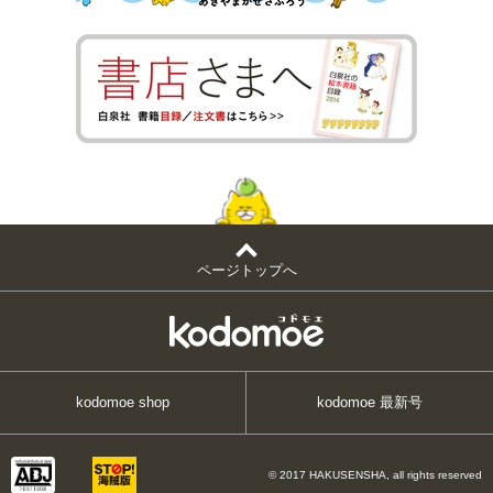
ページトップへ
kodomoe shop
kodomoe 最新号
© 2017 HAKUSENSHA, all rights reserved