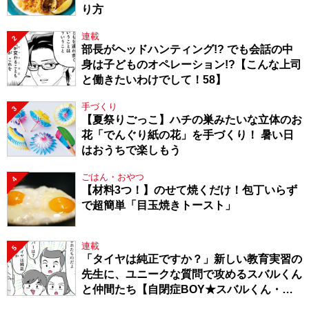
り方
連載
2
部長がヘッドハンティング!? でも会話の中
身は子どものオペレーション!?【こんな上司
と働きたいわけでして！58】
手づくり
3
【夏祭りごっこ】ハチの巣みたいな立体のお
花「でんぐり紙の花」を手づくり！ 暑い日
はおうちで楽しもう
ごはん・おやつ
4
【材料3つ！】のせて焼くだけ！包丁いらず
で超簡単「目玉焼きトースト」
連載
5
「タイヤは純正ですか？」新しい教育実習の
先生に、ユニークな質問で攻めるスバルくん
と仲間たち【自閉症BOY★スバルくん・
143】