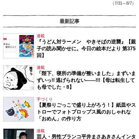
（7/31～8/7）
最新記事
連載
『うどん対ラーメン やきそばの逆襲』【親
子の読み聞かせに。今日の絵本だより 第375
回】
連載
「陛下、寝所の準備が整いました」まずいま
ずいっ!! 逃げられない――!!!【母は転生して
も母でした・8】
手づくり
【夏祭りごっこで盛り上がろう！】紙皿やス
トローでフォトプロップス風のおしゃれな
「おめん」の作り方
連載
芸人・男性ブランコ平井まさあきさんインタ