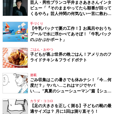
芸人・男性ブランコ平井まさあきさんインタ
ビュー「『そのままやってたら順番が回って
くるやろ』芸人仲間の何気ない一言に救われ
てきたから、頑張れる」
手づくり
【牛乳パックで夏の工作！】お風呂やおうち
プールで水に浮かべてあそぼ！「牛乳パック
のぷかぷかボート」
ごはん・おやつ
子どもが喜ぶ世界の晩ごはん！アメリカのフ
ライドチキン＆フライドポテト
連載
ごみ収集はこの暑さでも休みナシ！「今…何
度だ？」ヤバい…これはマジでヤバ
い…。“真夏のシューシューマン”篇【シュー
シューマン・17】
カラダ・ココロ
【足の大きさを正しく測る】子どもの靴の最
適サイズは？ 月に1回は測り直そう！