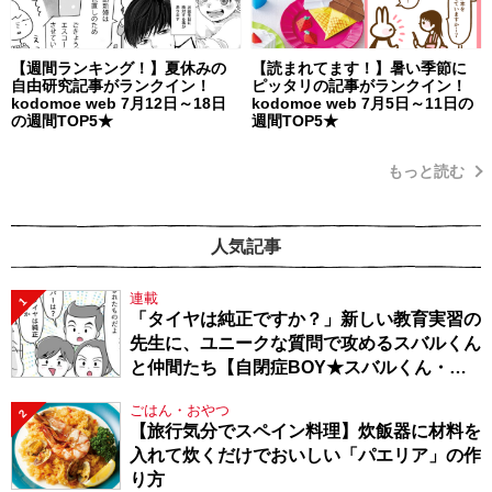
【週間ランキング！】夏休みの
【読まれてます！】暑い季節に
自由研究記事がランクイン！
ピッタリの記事がランクイン！
kodomoe web 7月12日～18日
kodomoe web 7月5日～11日の
の週間TOP5★
週間TOP5★
もっと読む
人気記事
連載
1
「タイヤは純正ですか？」新しい教育実習の
先生に、ユニークな質問で攻めるスバルくん
と仲間たち【自閉症BOY★スバルくん・
143】
ごはん・おやつ
2
【旅行気分でスペイン料理】炊飯器に材料を
入れて炊くだけでおいしい「パエリア」の作
り方