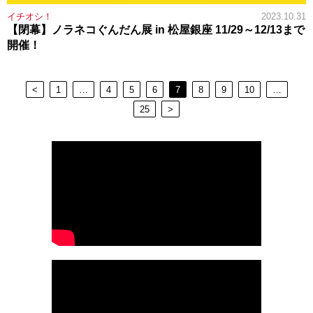
イチオシ！
2023.10.31
【閉幕】ノラネコぐんだん展 in 松屋銀座 11/29～12/13まで
開催！
<
1
…
4
5
6
7
8
9
10
…
25
>