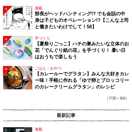
連載
3
部長がヘッドハンティング!? でも会話の中
身は子どものオペレーション!?【こんな上司
と働きたいわけでして！58】
手づくり
4
【夏祭りごっこ】ハチの巣みたいな立体のお
花「でんぐり紙の花」を手づくり！ 暑い日
はおうちで楽しもう
ごはん・おやつ
5
【カレールーでグラタン】みんな大好きカレ
ー味！手軽に作れる「ゆで卵とブロッコリー
のカレークリームグラタン」のレシピ
（7/30～8/6）
最新記事
連載