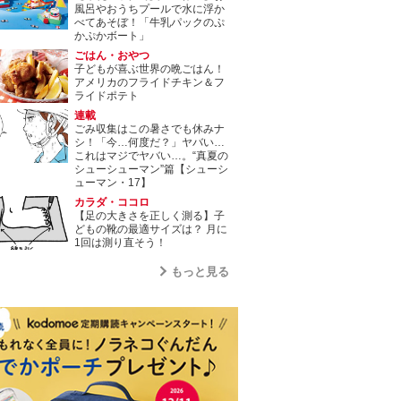
風呂やおうちプールで水に浮か
べてあそぼ！「牛乳パックのぷ
かぷかボート」
ごはん・おやつ
子どもが喜ぶ世界の晩ごはん！
アメリカのフライドチキン＆フ
ライドポテト
連載
ごみ収集はこの暑さでも休みナ
シ！「今…何度だ？」ヤバい…
これはマジでヤバい…。“真夏の
シューシューマン”篇【シューシ
ューマン・17】
カラダ・ココロ
【足の大きさを正しく測る】子
どもの靴の最適サイズは？ 月に
1回は測り直そう！
もっと見る