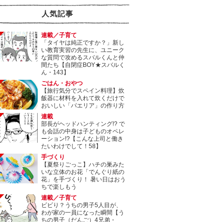
人気記事
連載／子育て
「タイヤは純正ですか？」新し
い教育実習の先生に、ユニーク
な質問で攻めるスバルくんと仲
間たち【自閉症BOY★スバルく
ん・143】
ごはん・おやつ
【旅行気分でスペイン料理】炊
飯器に材料を入れて炊くだけで
おいしい「パエリア」の作り方
連載
部長がヘッドハンティング!? で
も会話の中身は子どものオペレ
ーション!?【こんな上司と働き
たいわけでして！58】
手づくり
【夏祭りごっこ】ハチの巣みた
いな立体のお花「でんぐり紙の
花」を手づくり！ 暑い日はおう
ちで楽しもう
連載／子育て
ビビり？うちの男子5人目が、
わが家の一員になった瞬間【う
ちの男子（だんご）4兄弟・