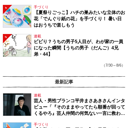
手づくり
4
【夏祭りごっこ】ハチの巣みたいな立体のお
花「でんぐり紙の花」を手づくり！ 暑い日
はおうちで楽しもう
連載
5
ビビり？うちの男子5人目が、わが家の一員
になった瞬間【うちの男子（だんご）4兄
弟・44】
（7/30～8/6）
最新記事
連載
芸人・男性ブランコ平井まさあきさんインタ
ビュー「『そのままやってたら順番が回って
くるやろ』芸人仲間の何気ない一言に救われ
てきたから、頑張れる」
手づくり