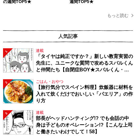
の週間TOP5★
週間TOP5★
もっと読む
人気記事
連載
1
「タイヤは純正ですか？」新しい教育実習の
先生に、ユニークな質問で攻めるスバルくん
と仲間たち【自閉症BOY★スバルくん・
143】
ごはん・おやつ
2
【旅行気分でスペイン料理】炊飯器に材料を
入れて炊くだけでおいしい「パエリア」の作
り方
連載
3
部長がヘッドハンティング!? でも会話の中
身は子どものオペレーション!?【こんな上司
と働きたいわけでして！58】