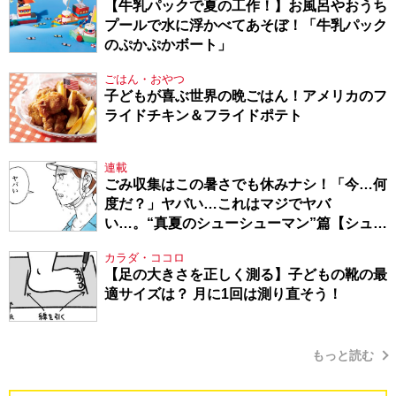
【牛乳パックで夏の工作！】お風呂やおうち
プールで水に浮かべてあそぼ！「牛乳パック
のぷかぷかボート」
ごはん・おやつ
子どもが喜ぶ世界の晩ごはん！アメリカのフ
ライドチキン＆フライドポテト
連載
ごみ収集はこの暑さでも休みナシ！「今…何
度だ？」ヤバい…これはマジでヤバ
い…。“真夏のシューシューマン”篇【シュー
シューマン・17】
カラダ・ココロ
【足の大きさを正しく測る】子どもの靴の最
適サイズは？ 月に1回は測り直そう！
もっと読む