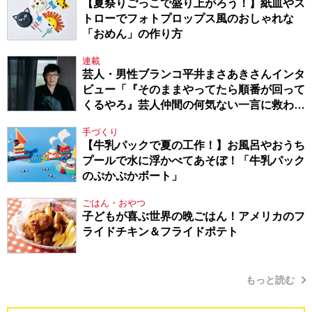
【夏祭りごっこで盛り上がろう！】紙皿やス
トローでフォトプロップス風のおしゃれな
「おめん」の作り方
連載
芸人・男性ブランコ平井まさあきさんインタ
ビュー「『そのままやってたら順番が回って
くるやろ』芸人仲間の何気ない一言に救われ
てきたから、頑張れる」
手づくり
【牛乳パックで夏の工作！】お風呂やおうち
プールで水に浮かべてあそぼ！「牛乳パック
のぷかぷかボート」
ごはん・おやつ
子どもが喜ぶ世界の晩ごはん！アメリカのフ
ライドチキン＆フライドポテト
もっと読む