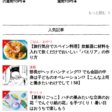
の週間TOP5★
週間TOP5★
もっと読む
人気記事
ごはん・おやつ
1
【旅行気分でスペイン料理】炊飯器に材料を
入れて炊くだけでおいしい「パエリア」の作
り方
連載
2
部長がヘッドハンティング!? でも会話の中
身は子どものオペレーション!?【こんな上司
と働きたいわけでして！58】
手づくり
3
【夏祭りごっこ】ハチの巣みたいな立体のお
花「でんぐり紙の花」を手づくり！ 暑い日
はおうちで楽しもう