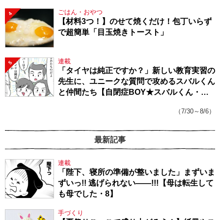
ごはん・おやつ
4
【材料3つ！】のせて焼くだけ！包丁いらず
で超簡単「目玉焼きトースト」
連載
5
「タイヤは純正ですか？」新しい教育実習の
先生に、ユニークな質問で攻めるスバルくん
と仲間たち【自閉症BOY★スバルくん・
143】
（7/30～8/6）
最新記事
連載
「陛下、寝所の準備が整いました」まずいま
ずいっ!! 逃げられない――!!!【母は転生して
も母でした・8】
手づくり