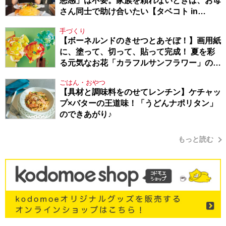
悪感」は不要。家族を頼れないときは、お母
さん同士で助け合いたい【タベコト in
Berlin・130】
手づくり
【ボーネルンドのきせつとあそぼ！】画用紙
に、塗って、切って、貼って完成！ 夏を彩
る元気なお花「カラフルサンフラワー」の作
り方
ごはん・おやつ
【具材と調味料をのせてレンチン】ケチャッ
プ×バターの王道味！「うどんナポリタン」
のできあがり♪
もっと読む