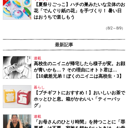
【夏祭りごっこ】ハチの巣みたいな立体のお
花「でんぐり紙の花」を手づくり！ 暑い日
はおうちで楽しもう
（8/2～8/9）
最新記事
連載
高校生のニイニが帰宅したら様子が変。お顔
が青いかも…？ その理由にオトト君は…
【10歳差兄弟！ぼくのニイニは高校生・3】
暮らし
【プチギフトにおすすめ！】おいしいお茶で
ホッとひと息。箱がかわいい「ティーバッ
グ」
連載
「お母さんのひとり時間」を持つことに「罪