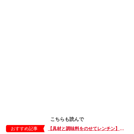
こちらも読んで
おすすめ記事
【具材と調味料をのせてレンチン】ケチャップ×バターの王道味！「うどんナポリタン」のできあがり♪