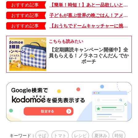
おすすめ記事
【簡単！時短！】あと一品欲しいときにおすすめの「卵とレタスの炒めもの」のレシピ
おすすめ記事
子どもが喜ぶ世界の晩ごはん！アメリカのフライドチキン＆フライドポテト
おすすめ記事
【おうちでドームキャッチャーに挑戦だ】アンパンマン わくわくドームキャッチャー
こちらも読みたい
【定期購読キャンペーン開催中】全
員もらえる！ノラネコぐんだん でか
ポーチ
キーワード：
そば
トマト
レシピ
夏休み
時短