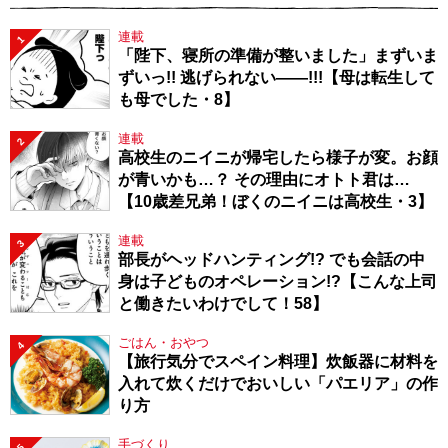
連載
1
「陛下、寝所の準備が整いました」まずいま
ずいっ!! 逃げられない――!!!【母は転生して
も母でした・8】
連載
2
高校生のニイニが帰宅したら様子が変。お顔
が青いかも…？ その理由にオトト君は…
【10歳差兄弟！ぼくのニイニは高校生・3】
連載
3
部長がヘッドハンティング!? でも会話の中
身は子どものオペレーション!?【こんな上司
と働きたいわけでして！58】
ごはん・おやつ
4
【旅行気分でスペイン料理】炊飯器に材料を
入れて炊くだけでおいしい「パエリア」の作
り方
手づくり
5