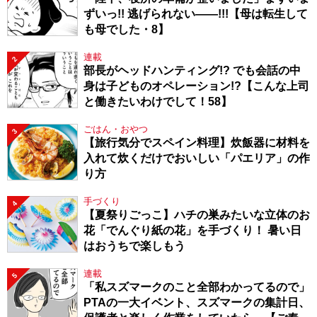
ずいっ!! 逃げられない――!!!【母は転生して
も母でした・8】
連載
2
部長がヘッドハンティング!? でも会話の中
身は子どものオペレーション!?【こんな上司
と働きたいわけでして！58】
ごはん・おやつ
3
【旅行気分でスペイン料理】炊飯器に材料を
入れて炊くだけでおいしい「パエリア」の作
り方
手づくり
4
【夏祭りごっこ】ハチの巣みたいな立体のお
花「でんぐり紙の花」を手づくり！ 暑い日
はおうちで楽しもう
連載
5
「私スズマークのこと全部わかってるので」
PTAの一大イベント、スズマークの集計日、