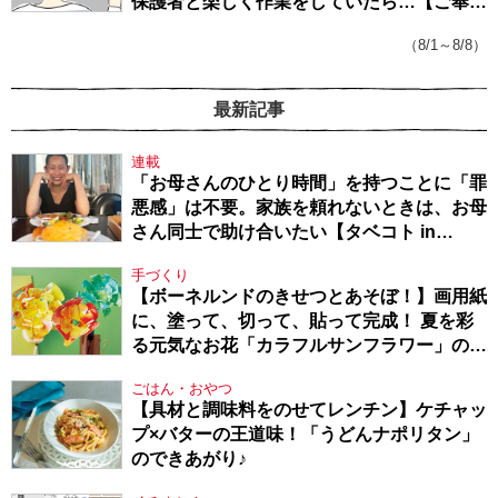
保護者と楽しく作業をしていたら…【ご奉仕
戦隊★PTA・19】
（8/1～8/8）
最新記事
連載
「お母さんのひとり時間」を持つことに「罪
悪感」は不要。家族を頼れないときは、お母
さん同士で助け合いたい【タベコト in
Berlin・130】
手づくり
【ボーネルンドのきせつとあそぼ！】画用紙
に、塗って、切って、貼って完成！ 夏を彩
る元気なお花「カラフルサンフラワー」の作
り方
ごはん・おやつ
【具材と調味料をのせてレンチン】ケチャッ
プ×バターの王道味！「うどんナポリタン」
のできあがり♪