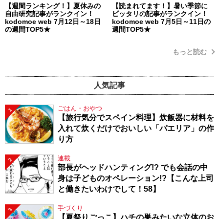
【週間ランキング！】夏休みの
【読まれてます！】暑い季節に
自由研究記事がランクイン！
ピッタリの記事がランクイン！
kodomoe web 7月12日～18日
kodomoe web 7月5日～11日の
の週間TOP5★
週間TOP5★
もっと読む
人気記事
ごはん・おやつ
1
【旅行気分でスペイン料理】炊飯器に材料を
入れて炊くだけでおいしい「パエリア」の作
り方
連載
2
部長がヘッドハンティング!? でも会話の中
身は子どものオペレーション!?【こんな上司
と働きたいわけでして！58】
手づくり
3
【夏祭りごっこ】ハチの巣みたいな立体のお