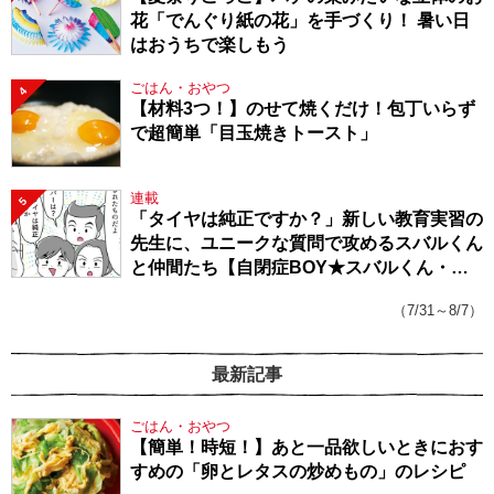
花「でんぐり紙の花」を手づくり！ 暑い日
はおうちで楽しもう
ごはん・おやつ
4
【材料3つ！】のせて焼くだけ！包丁いらず
で超簡単「目玉焼きトースト」
連載
5
「タイヤは純正ですか？」新しい教育実習の
先生に、ユニークな質問で攻めるスバルくん
と仲間たち【自閉症BOY★スバルくん・
143】
（7/31～8/7）
最新記事
ごはん・おやつ
【簡単！時短！】あと一品欲しいときにおす
すめの「卵とレタスの炒めもの」のレシピ