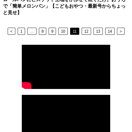
で「簡単メロンパン」【こどもおやつ・最新号からちょっ
と見せ】
<
1
…
8
9
10
11
12
13
14
>