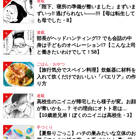
連載
1
「陛下、寝所の準備が整いました」まずいま
ずいっ!! 逃げられない――!!!【母は転生して
も母でした・8】
連載
2
部長がヘッドハンティング!? でも会話の中
身は子どものオペレーション!?【こんな上司
と働きたいわけでして！58】
ごはん・おやつ
3
【旅行気分でスペイン料理】炊飯器に材料を
入れて炊くだけでおいしい「パエリア」の作
り方
連載
4
高校生のニイニが帰宅したら様子が変。お顔
が青いかも…？ その理由にオトト君は…
【10歳差兄弟！ぼくのニイニは高校生・3】
手づくり
5
【夏祭りごっこ】ハチの巣みたいな立体のお