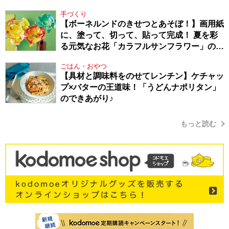
Berlin・130】
手づくり
【ボーネルンドのきせつとあそぼ！】画用紙
に、塗って、切って、貼って完成！ 夏を彩
る元気なお花「カラフルサンフラワー」の作
り方
ごはん・おやつ
【具材と調味料をのせてレンチン】ケチャッ
プ×バターの王道味！「うどんナポリタン」
のできあがり♪
もっと読む