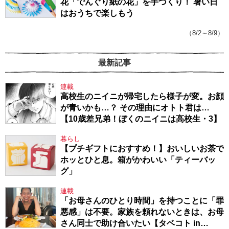
花「でんぐり紙の花」を手づくり！ 暑い日
はおうちで楽しもう
（8/2～8/9）
最新記事
連載
高校生のニイニが帰宅したら様子が変。お顔
が青いかも…？ その理由にオトト君は…
【10歳差兄弟！ぼくのニイニは高校生・3】
暮らし
【プチギフトにおすすめ！】おいしいお茶で
ホッとひと息。箱がかわいい「ティーバッ
グ」
連載
「お母さんのひとり時間」を持つことに「罪
悪感」は不要。家族を頼れないときは、お母
さん同士で助け合いたい【タベコト in