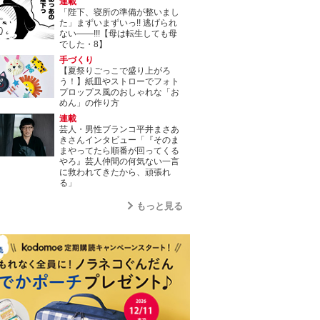
連載
「陛下、寝所の準備が整いまし
た」まずいまずいっ!! 逃げられ
ない――!!!【母は転生しても母
でした・8】
手づくり
【夏祭りごっこで盛り上がろ
う！】紙皿やストローでフォト
プロップス風のおしゃれな「お
めん」の作り方
連載
芸人・男性ブランコ平井まさあ
きさんインタビュー「『そのま
まやってたら順番が回ってくる
やろ』芸人仲間の何気ない一言
に救われてきたから、頑張れ
る」
もっと見る