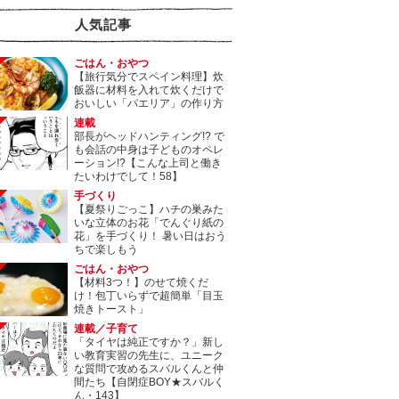
人気記事
ごはん・おやつ
【旅行気分でスペイン料理】炊
飯器に材料を入れて炊くだけで
おいしい「パエリア」の作り方
連載
部長がヘッドハンティング!? で
も会話の中身は子どものオペレ
ーション!?【こんな上司と働き
たいわけでして！58】
手づくり
【夏祭りごっこ】ハチの巣みた
いな立体のお花「でんぐり紙の
花」を手づくり！ 暑い日はおう
ちで楽しもう
ごはん・おやつ
【材料3つ！】のせて焼くだ
け！包丁いらずで超簡単「目玉
焼きトースト」
連載／子育て
「タイヤは純正ですか？」新し
い教育実習の先生に、ユニーク
な質問で攻めるスバルくんと仲
間たち【自閉症BOY★スバルく
ん・143】