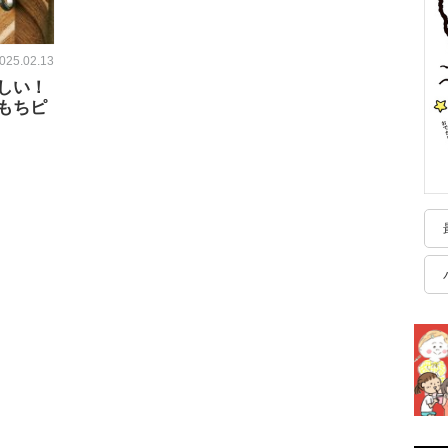
025.02.13
しい！
もちピ