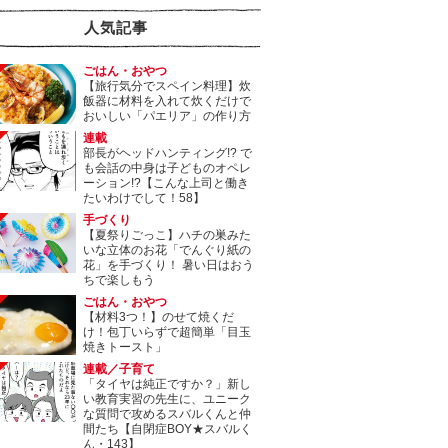
人気記事
ごはん・おやつ
【旅行気分でスペイン料理】炊
飯器に材料を入れて炊くだけで
おいしい「パエリア」の作り方
連載
部長がヘッドハンティング!? で
も会話の中身は子どものオペレ
ーション!?【こんな上司と働き
たいわけでして！58】
手づくり
【夏祭りごっこ】ハチの巣みた
いな立体のお花「でんぐり紙の
花」を手づくり！ 暑い日はおう
ちで楽しもう
ごはん・おやつ
【材料3つ！】のせて焼くだ
け！包丁いらずで超簡単「目玉
焼きトースト」
連載／子育て
「タイヤは純正ですか？」新し
い教育実習の先生に、ユニーク
な質問で攻めるスバルくんと仲
間たち【自閉症BOY★スバルく
ん・143】