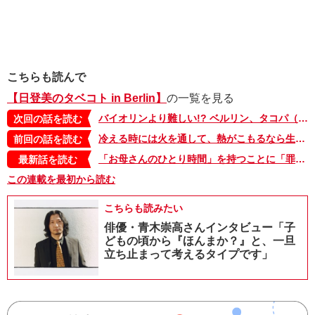
こちらも読んで
【日登美のタベコト in Berlin】
の一覧を見る
バイオリンより難しい!? ベルリン、タコパ（たこ焼きパーティー）レポート！【日登美のタベコト in Berlin・6】
次回の話を読む
冷える時には火を通して、熱がこもるなら生で。夏にトマトを食べる理由【日登美のタベコト in Berlin・4】
前回の話を読む
「お母さんのひとり時間」を持つことに「罪悪感」は不要。家族を頼れないときは、お母さん同士で助け合いたい【タベコト in Berlin・130】
最新話を読む
この連載を最初から読む
こちらも読みたい
俳優・青木崇高さんインタビュー「子
どもの頃から『ほんまか？』と、一旦
立ち止まって考えるタイプです」