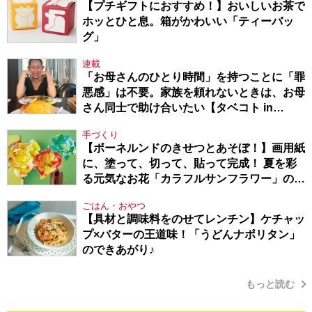
【プチギフトにおすすめ！】おいしいお茶で
ホッとひと息。箱がかわいい「ティーバッ
グ」
連載
「お母さんのひとり時間」を持つことに「罪
悪感」は不要。家族を頼れないときは、お母
さん同士で助け合いたい【タベコト in
Berlin・130】
手づくり
【ボーネルンドのきせつとあそぼ！】画用紙
に、塗って、切って、貼って完成！ 夏を彩
る元気なお花「カラフルサンフラワー」の作
り方
ごはん・おやつ
【具材と調味料をのせてレンチン】ケチャッ
プ×バターの王道味！「うどんナポリタン」
のできあがり♪
もっと読む