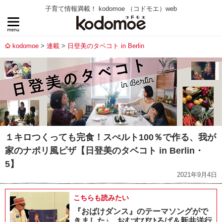
子育て情報満載！ kodomoe （コドモエ）web
kodomoe
連載
日登美のタベコト in Berlin
１キロつくっても完食！スぺルト100％で作る、我が
家のナポリ風ピザ【日登美のタベコト in Berlin・
5】
2021年9月4日
こちらも読みたい
『おばけダンス』のテーマソングがで
きました♪ おむすびひろば＆新井洋行