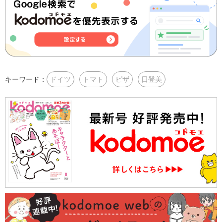
キーワード：
ドイツ
トマト
ピザ
日登美