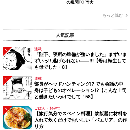
の週間TOP5★
もっと読む
人気記事
連載
1
「陛下、寝所の準備が整いました」まずいま
ずいっ!! 逃げられない――!!!【母は転生して
も母でした・8】
連載
2
部長がヘッドハンティング!? でも会話の中
身は子どものオペレーション!?【こんな上司
と働きたいわけでして！58】
ごはん・おやつ
3
【旅行気分でスペイン料理】炊飯器に材料を
入れて炊くだけでおいしい「パエリア」の作
り方