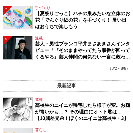
手づくり
4
【夏祭りごっこ】ハチの巣みたいな立体のお
花「でんぐり紙の花」を手づくり！ 暑い日
はおうちで楽しもう
連載
5
芸人・男性ブランコ平井まさあきさんインタ
ビュー「『そのままやってたら順番が回って
くるやろ』芸人仲間の何気ない一言に救われ
てきたから、頑張れる」
（8/2～8/9）
最新記事
連載
高校生のニイニが帰宅したら様子が変。お顔
が青いかも…？ その理由にオトト君は…
【10歳差兄弟！ぼくのニイニは高校生・3】
暮らし