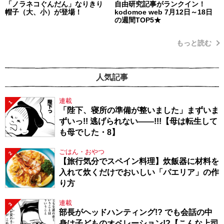
「ノラネコぐんだん」なりきり
自由研究記事がランクイン！
帽子（大、小）が登場！
kodomoe web 7月12日～18日
の週間TOP5★
もっと読む
人気記事
連載
1
「陛下、寝所の準備が整いました」まずいま
ずいっ!! 逃げられない――!!!【母は転生して
も母でした・8】
ごはん・おやつ
2
【旅行気分でスペイン料理】炊飯器に材料を
入れて炊くだけでおいしい「パエリア」の作
り方
連載
3
部長がヘッドハンティング!? でも会話の中
身は子どものオペレーション!?【こんな上司