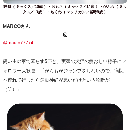
静岡（ ミックス／10歳 ）・おもち（ ミックス／14歳 ）・がんも（ ミッ
クス／13歳 ）・ちくわ（ マンチカン／当時8歳 ）
MARCOさん
＠marco77774
飼い主の家で暮らす5匹と、実家の犬猫の愛おしい様子にフ
ォロワー大歓喜。「がんもがジャンプをしないので、病院
へ連れて行ったら運動神経が悪いだけという診断が
（笑）」