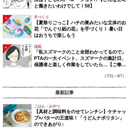
と働きたいわけでして！58】
手づくり
4
【夏祭りごっこ】ハチの巣みたいな立体のお
花「でんぐり紙の花」を手づくり！ 暑い日
はおうちで楽しもう
連載
5
「私スズマークのこと全部わかってるので」
PTAの一大イベント、スズマークの集計日、
保護者と楽しく作業をしていたら…【ご奉仕
戦隊★PTA・19】
（7/31～8/7）
最新記事
ごはん・おやつ
【具材と調味料をのせてレンチン】ケチャッ
プ×バターの王道味！「うどんナポリタン」
のできあがり♪