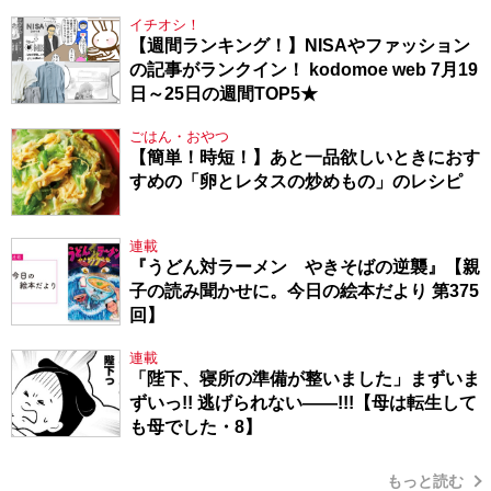
イチオシ！
【週間ランキング！】NISAやファッション
の記事がランクイン！ kodomoe web 7月19
日～25日の週間TOP5★
ごはん・おやつ
【簡単！時短！】あと一品欲しいときにおす
すめの「卵とレタスの炒めもの」のレシピ
連載
『うどん対ラーメン やきそばの逆襲』【親
子の読み聞かせに。今日の絵本だより 第375
回】
連載
「陛下、寝所の準備が整いました」まずいま
ずいっ!! 逃げられない――!!!【母は転生して
も母でした・8】
もっと読む