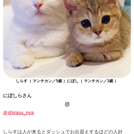
しらす（ マンチカン／5歳 ）にぼし（ マンチカン／3歳 ）
にぼしらさん
＠shirasu_nya
しらすは人が来るとダッシュでお出迎えするほどの人好