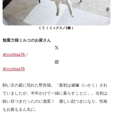
くう（ ミックス／2歳 ）
無重力猫ミルコのお家さん
＠ccchisa76
／
＠ccchisa76
飼い主の庭に現れた野良猫。「最初は威嚇（いかく）され
ていましたが、半年かけて一緒に暮らすことに」。当初は
鋭い目つきだったのに激変！ 優しい顔つきになり、性格
もお腹もまん丸に。