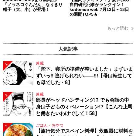
「ノラネコぐんだん」なりきり
自由研究記事がランクイン！
帽子（大、小）が登場！
kodomoe web 7月12日～18日
の週間TOP5★
もっと読む
人気記事
連載
1
「陛下、寝所の準備が整いました」まずいま
ずいっ!! 逃げられない――!!!【母は転生して
も母でした・8】
連載
2
部長がヘッドハンティング!? でも会話の中
身は子どものオペレーション!?【こんな上司
と働きたいわけでして！58】
ごはん・おやつ
3
【旅行気分でスペイン料理】炊飯器に材料を