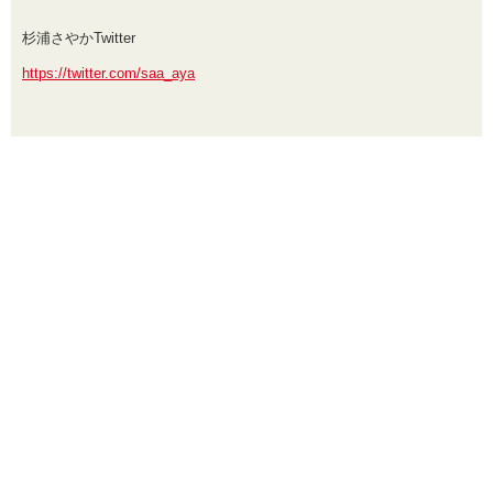
杉浦さやかTwitter
https://twitter.com/saa_aya