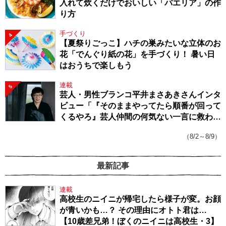
入れて炊くだけでおいしい「パエリア」の作
り方
手づくり
4
【夏祭りごっこ】ハチの巣みたいな立体のお
花「でんぐり紙の花」を手づくり！ 暑い日
はおうちで楽しもう
連載
5
芸人・男性ブランコ平井まさあきさんインタ
ビュー「『そのままやってたら順番が回って
くるやろ』芸人仲間の何気ない一言に救われ
てきたから、頑張れる」
（8/2～8/9）
最新記事
連載
高校生のニイニが帰宅したら様子が変。お顔
が青いかも…？ その理由にオトト君は…
【10歳差兄弟！ぼくのニイニは高校生・3】