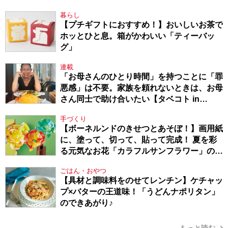
暮らし
【プチギフトにおすすめ！】おいしいお茶で
ホッとひと息。箱がかわいい「ティーバッ
グ」
連載
「お母さんのひとり時間」を持つことに「罪
悪感」は不要。家族を頼れないときは、お母
さん同士で助け合いたい【タベコト in
Berlin・130】
手づくり
【ボーネルンドのきせつとあそぼ！】画用紙
に、塗って、切って、貼って完成！ 夏を彩
る元気なお花「カラフルサンフラワー」の作
り方
ごはん・おやつ
【具材と調味料をのせてレンチン】ケチャッ
プ×バターの王道味！「うどんナポリタン」
のできあがり♪