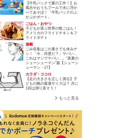
【牛乳パックで夏の工作！】お
風呂やおうちプールで水に浮か
べてあそぼ！「牛乳パックのぷ
かぷかボート」
ごはん・おやつ
子どもが喜ぶ世界の晩ごはん！
アメリカのフライドチキン＆フ
ライドポテト
連載
ごみ収集はこの暑さでも休みナ
シ！「今…何度だ？」ヤバい…
これはマジでヤバい…。“真夏の
シューシューマン”篇【シューシ
ューマン・17】
カラダ・ココロ
【足の大きさを正しく測る】子
どもの靴の最適サイズは？ 月に
1回は測り直そう！
もっと見る