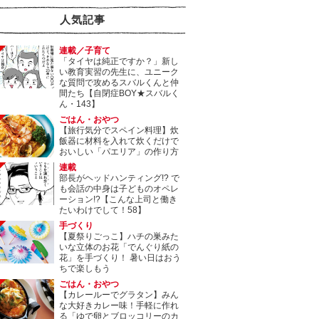
人気記事
連載／子育て
「タイヤは純正ですか？」新し
い教育実習の先生に、ユニーク
な質問で攻めるスバルくんと仲
間たち【自閉症BOY★スバルく
ん・143】
ごはん・おやつ
【旅行気分でスペイン料理】炊
飯器に材料を入れて炊くだけで
おいしい「パエリア」の作り方
連載
部長がヘッドハンティング!? で
も会話の中身は子どものオペレ
ーション!?【こんな上司と働き
たいわけでして！58】
手づくり
【夏祭りごっこ】ハチの巣みた
いな立体のお花「でんぐり紙の
花」を手づくり！ 暑い日はおう
ちで楽しもう
ごはん・おやつ
【カレールーでグラタン】みん
な大好きカレー味！手軽に作れ
る「ゆで卵とブロッコリーのカ