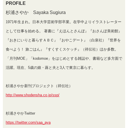
PROFILE
杉浦さやか Sayaka Sugiura
1971年生まれ。日本大学芸術学部卒業。在学中よりイラストレーター
として仕事を始める。 著書に『えほんとさんぽ』『おさんぽ美術館』
『おきにいりと暮らすＡＢＣ』『おやこデート』（白泉社）『世界を
食べよう！ 旅ごはん』『すくすくスケッチ』（祥伝社）ほか多数。
「月刊MOE」「kodomoe」をはじめとする雑誌や、書籍など多方面で
活躍。現在、5歳の娘・蕗と夫と3人で東京に暮らす。
杉浦さやか新刊プロジェクト（祥伝社）
http://www.shodensha.co.jp/ssp/
杉浦さやかTwitter
https://twitter.com/saa_aya