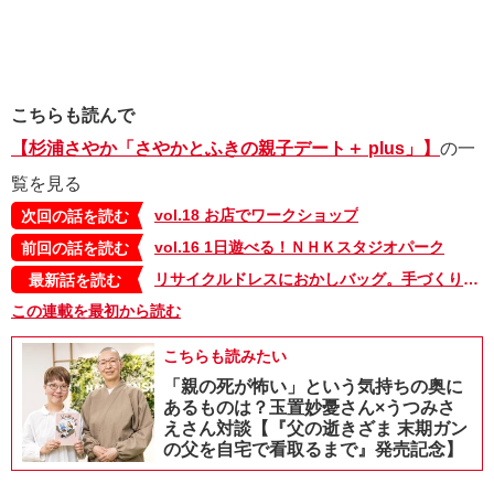
こちらも読んで
【杉浦さやか「さやかとふきの親子デート＋ plus」】
の一
覧を見る
vol.18 お店でワークショップ
次回の話を読む
vol.16 1日遊べる！ＮＨＫスタジオパーク
前回の話を読む
リサイクルドレスにおかしバッグ。手づくりハロウィンを楽しもう！【杉浦さやか「さやかとふきの親子デート＋plus」】
最新話を読む
この連載を最初から読む
こちらも読みたい
「親の死が怖い」という気持ちの奥に
あるものは？玉置妙憂さん×うつみさ
えさん対談【『父の逝きざま 末期ガン
の父を自宅で看取るまで』発売記念】