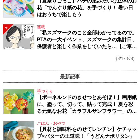
【夏祭りごっこ】ハチの巣みたいな立体のお
花「でんぐり紙の花」を手づくり！ 暑い日
はおうちで楽しもう
連載
5
「私スズマークのこと全部わかってるので」
PTAの一大イベント、スズマークの集計日、
保護者と楽しく作業をしていたら…【ご奉仕
戦隊★PTA・19】
（8/1～8/8）
最新記事
手づくり
【ボーネルンドのきせつとあそぼ！】画用紙
に、塗って、切って、貼って完成！ 夏を彩
る元気なお花「カラフルサンフラワー」の作
り方
ごはん・おやつ
【具材と調味料をのせてレンチン】ケチャッ
プ×バターの王道味！「うどんナポリタン」