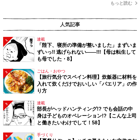
もっと読む
人気記事
連載
1
「陛下、寝所の準備が整いました」まずいま
ずいっ!! 逃げられない――!!!【母は転生して
も母でした・8】
ごはん・おやつ
2
【旅行気分でスペイン料理】炊飯器に材料を
入れて炊くだけでおいしい「パエリア」の作
り方
連載
3
部長がヘッドハンティング!? でも会話の中
身は子どものオペレーション!?【こんな上司
と働きたいわけでして！58】
手づくり
4