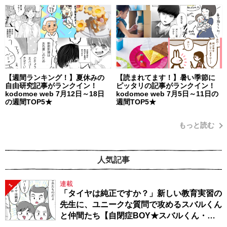
【週間ランキング！】夏休みの
【読まれてます！】暑い季節に
自由研究記事がランクイン！
ピッタリの記事がランクイン！
kodomoe web 7月12日～18日
kodomoe web 7月5日～11日の
の週間TOP5★
週間TOP5★
もっと読む
人気記事
連載
1
「タイヤは純正ですか？」新しい教育実習の
先生に、ユニークな質問で攻めるスバルくん
と仲間たち【自閉症BOY★スバルくん・
143】