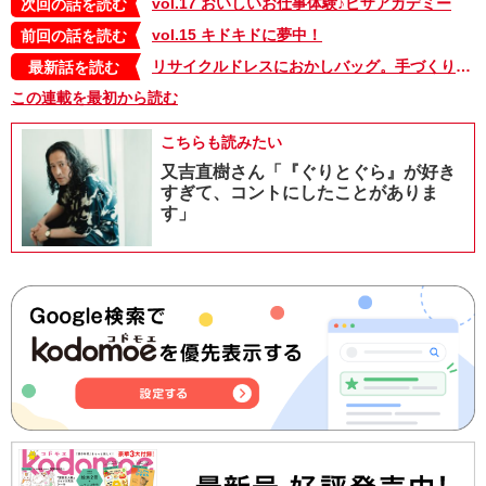
vol.17 おいしいお仕事体験♪ピザアカデミー
次回の話を読む
vol.15 キドキドに夢中！
前回の話を読む
リサイクルドレスにおかしバッグ。手づくりハロウィンを楽しもう！【杉浦さやか「さやかとふきの親子デート＋plus」】
最新話を読む
この連載を最初から読む
こちらも読みたい
又吉直樹さん「『ぐりとぐら』が好き
すぎて、コントにしたことがありま
す」