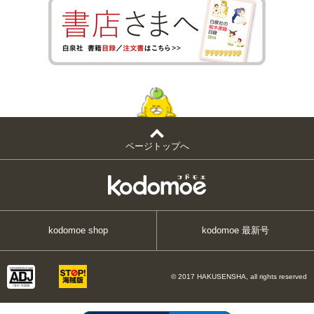
ページトップへ
kodomoe shop
kodomoe 最新号
© 2017 HAKUSENSHA, all rights reserved