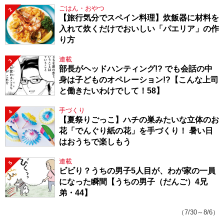
ごはん・おやつ
2
【旅行気分でスペイン料理】炊飯器に材料を
入れて炊くだけでおいしい「パエリア」の作
り方
連載
3
部長がヘッドハンティング!? でも会話の中
身は子どものオペレーション!?【こんな上司
と働きたいわけでして！58】
手づくり
4
【夏祭りごっこ】ハチの巣みたいな立体のお
花「でんぐり紙の花」を手づくり！ 暑い日
はおうちで楽しもう
連載
5
ビビり？うちの男子5人目が、わが家の一員
になった瞬間【うちの男子（だんご）4兄
弟・44】
（7/30～8/6）