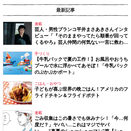
最新記事
連載
芸人・男性ブランコ平井まさあきさんインタ
ビュー「『そのままやってたら順番が回って
くるやろ』芸人仲間の何気ない一言に救われ
てきたから、頑張れる」
手づくり
【牛乳パックで夏の工作！】お風呂やおうち
プールで水に浮かべてあそぼ！「牛乳パック
のぷかぷかボート」
ごはん・おやつ
子どもが喜ぶ世界の晩ごはん！アメリカのフ
ライドチキン＆フライドポテト
連載
ごみ収集はこの暑さでも休みナシ！「今…何
度だ？」ヤバい…これはマジでヤバ