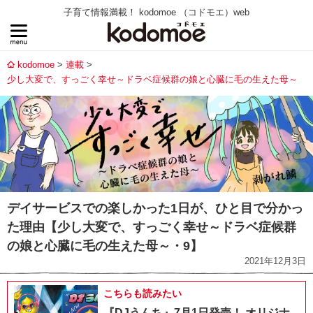
子育て情報満載！ kodomoe （コドモエ）web
kodomoe
連載
少し大変で、すっごく幸せ～ドラベ症候群の娘と心臓に毛の生えた母～
デイサービスでの楽しかった1日が、ひと目で分かっ
た理由【少し大変で、すっごく幸せ～ドラベ症候群
の娘と心臓に毛の生えた母～・9】
2021年12月3日
こちらも読みたい
『DJうんち』7月1日発売！ オリジナ