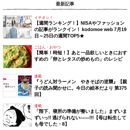
最新記事
イチオシ！
【週間ランキング！】NISAやファッション
の記事がランクイン！ kodomoe web 7月19
日～25日の週間TOP5★
ごはん・おやつ
【簡単！時短！】あと一品欲しいときにおす
すめの「卵とレタスの炒めもの」のレシピ
連載
『うどん対ラーメン やきそばの逆襲』【親
子の読み聞かせに。今日の絵本だより 第375
回】
連載
「陛下、寝所の準備が整いました」まずいま
ずいっ!! 逃げられない――!!!【母は転生して
も母でした・8】