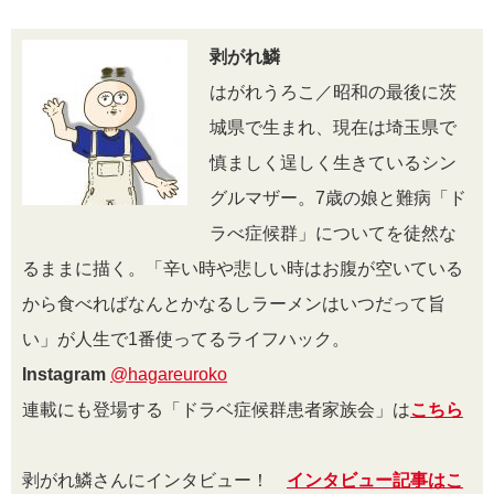
剥がれ鱗
はがれうろこ／昭和の最後に茨
城県で生まれ、現在は埼玉県で
慎ましく逞しく生きているシン
グルマザー。7歳の娘と難病「ド
ラべ症候群」についてを徒然な
るままに描く。「辛い時や悲しい時はお腹が空いている
から食べればなんとかなるしラーメンはいつだって旨
い」が人生で1番使ってるライフハック。
Instagram
@hagareuroko
連載にも登場する「ドラベ症候群患者家族会」は
こちら
剥がれ鱗さんにインタビュー！
インタビュー記事はこ