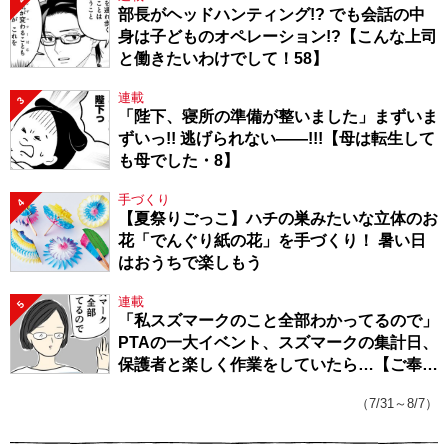
部長がヘッドハンティング!? でも会話の中
身は子どものオペレーション!?【こんな上司
と働きたいわけでして！58】
連載
3
「陛下、寝所の準備が整いました」まずいま
ずいっ!! 逃げられない――!!!【母は転生して
も母でした・8】
手づくり
4
【夏祭りごっこ】ハチの巣みたいな立体のお
花「でんぐり紙の花」を手づくり！ 暑い日
はおうちで楽しもう
連載
5
「私スズマークのこと全部わかってるので」
PTAの一大イベント、スズマークの集計日、
保護者と楽しく作業をしていたら…【ご奉仕
戦隊★PTA・19】
（7/31～8/7）