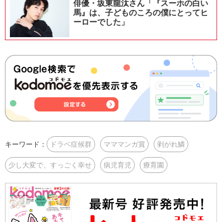
俳優・坂東龍汰さん「『スーホの白い
馬』は、子どものころの僕にとってヒ
ーローでした」
キーワード：
ドラベ症候群
マママンガ賞
剥がれ鱗
少し大変で、すっごく幸せ
病児育児
療育園