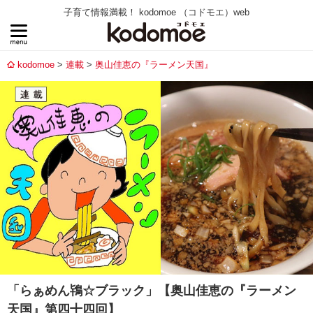
子育て情報満載！ kodomoe （コドモエ）web
kodomoe
連載
奥山佳恵の『ラーメン天国』
「らぁめん鴇☆ブラック」【奥山佳恵の『ラーメン
天国』第四十四回】