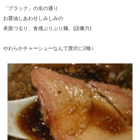
「ブラック」の名の通り
お醤油しあわせしみしみの
表面つるり、食感ぷりぷり麺。(語彙力)
やわらかチャーシューなんて贅沢に2種♪