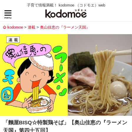
子育て情報満載！ kodomoe （コドモエ）web
kodomoe
連載
奥山佳恵の『ラーメン天国』
「麵屋BISQ☆特製鶏そば」【奥山佳恵の『ラーメン
天国』第四十五回】