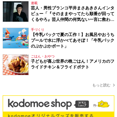
連載
芸人・男性ブランコ平井まさあきさんインタ
ビュー「『そのままやってたら順番が回って
くるやろ』芸人仲間の何気ない一言に救われ
てきたから、頑張れる」
手づくり
【牛乳パックで夏の工作！】お風呂やおうち
プールで水に浮かべてあそぼ！「牛乳パック
のぷかぷかボート」
ごはん・おやつ
子どもが喜ぶ世界の晩ごはん！アメリカのフ
ライドチキン＆フライドポテト
もっと読む