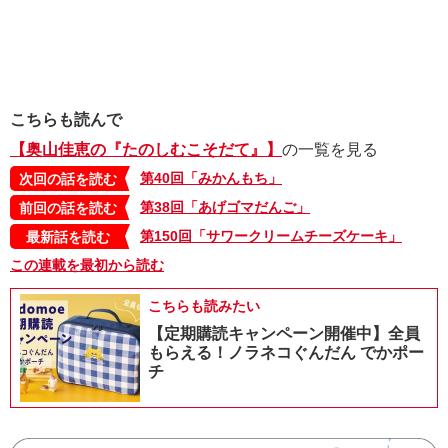
こちらも読んで
【奥山佳恵の『たのしむこそだて』】
の一覧を見る
第40回「みかんもち」
次回の話を読む
第38回「あげゴマだんご」
前回の話を読む
第150回「サワークリームチーズケーキ」
最新話を読む
この連載を最初から読む
こちらも読みたい
【定期購読キャンペーン開催中】全員
もらえる！ノラネコぐんだん でかポー
チ