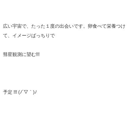
広い宇宙で、たった１度の出会いです。卵食べて栄養つけ
て、イメージばっちりで
彗星観測に望む!!!
予定 !!! (ﾉ´▽｀)ﾉ