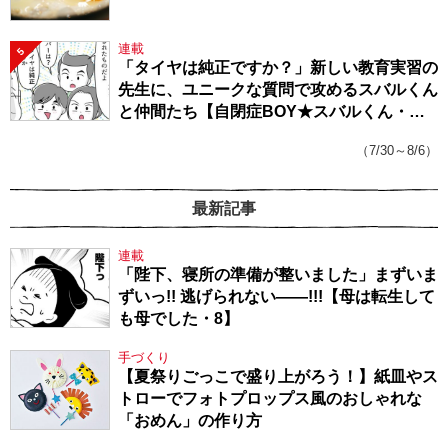
連載
5
「タイヤは純正ですか？」新しい教育実習の
先生に、ユニークな質問で攻めるスバルくん
と仲間たち【自閉症BOY★スバルくん・
143】
（7/30～8/6）
最新記事
連載
「陛下、寝所の準備が整いました」まずいま
ずいっ!! 逃げられない――!!!【母は転生して
も母でした・8】
手づくり
【夏祭りごっこで盛り上がろう！】紙皿やス
トローでフォトプロップス風のおしゃれな
「おめん」の作り方