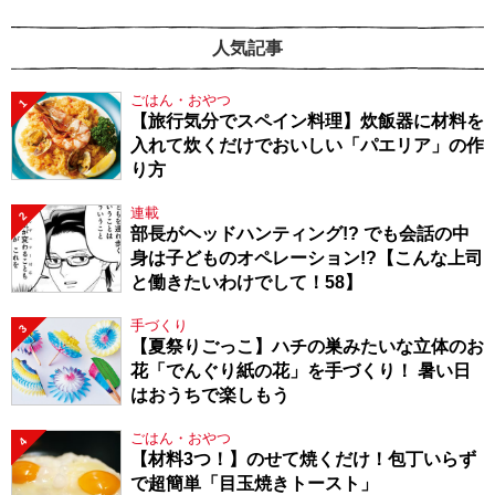
人気記事
ごはん・おやつ
1
【旅行気分でスペイン料理】炊飯器に材料を
入れて炊くだけでおいしい「パエリア」の作
り方
連載
2
部長がヘッドハンティング!? でも会話の中
身は子どものオペレーション!?【こんな上司
と働きたいわけでして！58】
手づくり
3
【夏祭りごっこ】ハチの巣みたいな立体のお
花「でんぐり紙の花」を手づくり！ 暑い日
はおうちで楽しもう
ごはん・おやつ
4
【材料3つ！】のせて焼くだけ！包丁いらず
で超簡単「目玉焼きトースト」