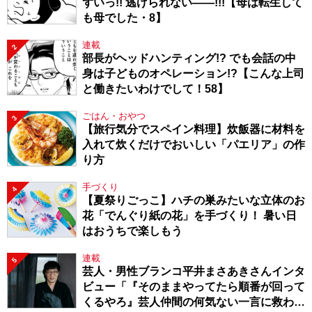
ずいっ!! 逃げられない――!!!【母は転生して
も母でした・8】
連載
2
部長がヘッドハンティング!? でも会話の中
身は子どものオペレーション!?【こんな上司
と働きたいわけでして！58】
ごはん・おやつ
3
【旅行気分でスペイン料理】炊飯器に材料を
入れて炊くだけでおいしい「パエリア」の作
り方
手づくり
4
【夏祭りごっこ】ハチの巣みたいな立体のお
花「でんぐり紙の花」を手づくり！ 暑い日
はおうちで楽しもう
連載
5
芸人・男性ブランコ平井まさあきさんインタ
ビュー「『そのままやってたら順番が回って
くるやろ』芸人仲間の何気ない一言に救われ