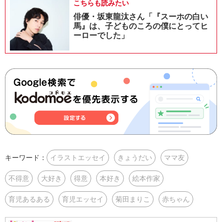
こちらも読みたい
俳優・坂東龍汰さん「『スーホの白い
馬』は、子どものころの僕にとってヒ
ーローでした」
キーワード：
イラストエッセイ
きょうだい
ママ友
不得意
大好き
得意
本好き
絵本作家
育児あるある
育児エッセイ
菊田まりこ
赤ちゃん