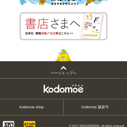
ページトップへ
kodomoe shop
kodomoe 最新号
© 2017 HAKUSENSHA, all rights reserved