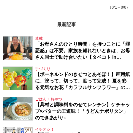
てきたから、頑張れる」
（8/1～8/8）
最新記事
連載
「お母さんのひとり時間」を持つことに「罪
悪感」は不要。家族を頼れないときは、お母
さん同士で助け合いたい【タベコト in
Berlin・130】
手づくり
【ボーネルンドのきせつとあそぼ！】画用紙
に、塗って、切って、貼って完成！ 夏を彩
る元気なお花「カラフルサンフラワー」の作
り方
ごはん・おやつ
【具材と調味料をのせてレンチン】ケチャッ
プ×バターの王道味！「うどんナポリタン」
のできあがり♪
イチオシ！