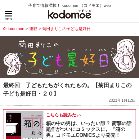
子育て情報満載！ kodomoe （コドモエ）web
kodomoe
連載
菊田まりこの子ども是好日
最終回 子どもたちがくれたもの。【菊田まりこの
子ども是好日・２０】
2021年1月12日
こちらも読みたい
箱の中の男は、いったい誰？ 衝撃の話
題作がついにコミックスに。『箱の
男』コドモエCOMICSより発売！