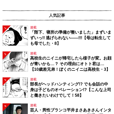
人気記事
連載
1
「陛下、寝所の準備が整いました」まずいま
ずいっ!! 逃げられない――!!!【母は転生して
も母でした・8】
連載
2
高校生のニイニが帰宅したら様子が変。お顔
が青いかも…？ その理由にオトト君は…
【10歳差兄弟！ぼくのニイニは高校生・3】
連載
3
部長がヘッドハンティング!? でも会話の中
身は子どものオペレーション!?【こんな上司
と働きたいわけでして！58】
連載
4
芸人・男性ブランコ平井まさあきさんインタ