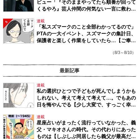
ビュー「『そのままやってたら順番が回って
くるやろ』芸人仲間の何気ない一言に救われ
てきたから、頑張れる」
連載
5
「私スズマークのこと全部わかってるので」
PTAの一大イベント、スズマークの集計日、
保護者と楽しく作業をしていたら…【ご奉仕
戦隊★PTA・19】
（8/3～8/10）
最新記事
連載
私の選択ひとつで子どもが死んでしまうかも
しれない。考えて考えて考えて…。でもあの
日を悔やんでる【少し大変で、すっごく幸せ
～ドラベ症候群の娘と心臓に毛の生えた母
連載
～・54】
星座占いがまったく流行っていなかった、義
父・マキオさんの時代。その代わりにあった
ものは【しぶしぶ同居したら義父が最高だっ