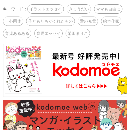
キーワード：
イラストエッセイ
きょうだい
ママも自由に
一心同体
子どもたちがくれたもの
愛の充電
絵本作家
育児あるある
育児エッセイ
菊田まりこ