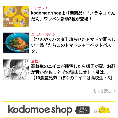
た件・104】
イチオシ！
kodomoe shopより新商品♪ 「ノラネコぐん
だん」ワッペン新柄3種が登場！
ごはん・おやつ
【ひんやりパスタ】凍らせたトマトで夏らし
い一品「たらこのトマトシャーベットパス
タ」
連載
高校生のニイニが帰宅したら様子が変。お顔
が青いかも…？ その理由にオトト君は…
【10歳差兄弟！ぼくのニイニは高校生・3】
もっと読む