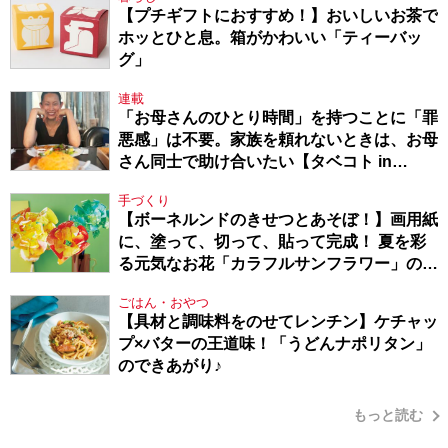
【プチギフトにおすすめ！】おいしいお茶で
ホッとひと息。箱がかわいい「ティーバッ
グ」
連載
「お母さんのひとり時間」を持つことに「罪
悪感」は不要。家族を頼れないときは、お母
さん同士で助け合いたい【タベコト in
Berlin・130】
手づくり
【ボーネルンドのきせつとあそぼ！】画用紙
に、塗って、切って、貼って完成！ 夏を彩
る元気なお花「カラフルサンフラワー」の作
り方
ごはん・おやつ
【具材と調味料をのせてレンチン】ケチャッ
プ×バターの王道味！「うどんナポリタン」
のできあがり♪
もっと読む