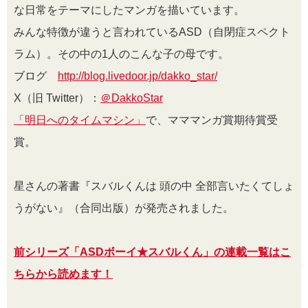
な日常をテーマにしたマンガを描いています。
みんな特徴が違うと言われているASD（自閉症スペクト
ラム）。その中の1人のこんな子の母です。
ブログ
http://blog.livedoor.jp/dakko_star/
X（旧 Twitter）：
＠DakkoStar
「明日へのタイムマシン」
で、マママンガ賞期待賞受
賞。
星さんの著書『スバルくんは 頭の中 全部言いたくてしょ
うがない』（合同出版）が発売されました。
前シリーズ「ASDボーイ★スバルくん」の連載一覧はこ
ちらから読めます！