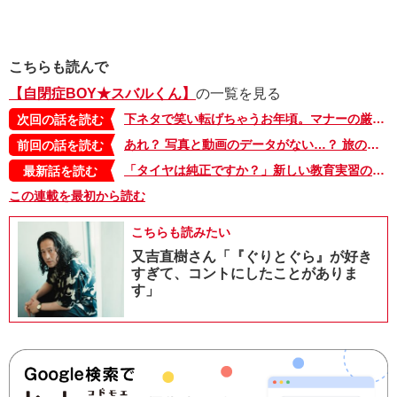
こちらも読んで
【自閉症BOY★スバルくん】
の一覧を見る
下ネタで笑い転げちゃうお年頃。マナーの厳しい上級生に見つかり、場所を変えてみたところ…【自閉症BOY★スバルくん・85】
次回の話を読む
あれ？ 写真と動画のデータがない…？ 旅の終わりのお父さんのひとこと【自閉症BOY★スバルくん・83】
前回の話を読む
「タイヤは純正ですか？」新しい教育実習の先生に、ユニークな質問で攻めるスバルくんと仲間たち【自閉症BOY★スバルくん・143】
最新話を読む
この連載を最初から読む
こちらも読みたい
又吉直樹さん「『ぐりとぐら』が好き
すぎて、コントにしたことがありま
す」