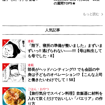
の週間TOP5★
もっと読む
人気記事
連載
1
「陛下、寝所の準備が整いました」まずいま
ずいっ!! 逃げられない――!!!【母は転生して
も母でした・8】
連載
2
部長がヘッドハンティング!? でも会話の中
身は子どものオペレーション!?【こんな上司
と働きたいわけでして！58】
ごはん・おやつ
3
【旅行気分でスペイン料理】炊飯器に材料を
入れて炊くだけでおいしい「パエリア」の作
り方