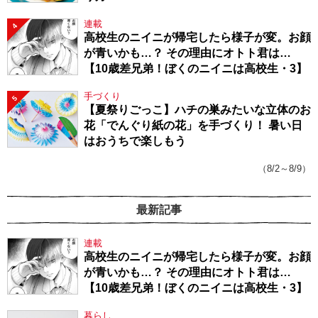
連載
4
高校生のニイニが帰宅したら様子が変。お顔
が青いかも…？ その理由にオトト君は…
【10歳差兄弟！ぼくのニイニは高校生・3】
手づくり
5
【夏祭りごっこ】ハチの巣みたいな立体のお
花「でんぐり紙の花」を手づくり！ 暑い日
はおうちで楽しもう
（8/2～8/9）
最新記事
連載
高校生のニイニが帰宅したら様子が変。お顔
が青いかも…？ その理由にオトト君は…
【10歳差兄弟！ぼくのニイニは高校生・3】
暮らし