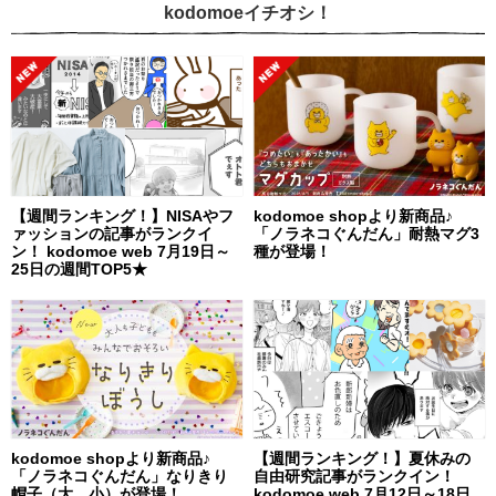
kodomoeイチオシ！
【週間ランキング！】NISAやフ
kodomoe shopより新商品♪
ァッションの記事がランクイ
「ノラネコぐんだん」耐熱マグ3
ン！ kodomoe web 7月19日～
種が登場！
25日の週間TOP5★
kodomoe shopより新商品♪
【週間ランキング！】夏休みの
「ノラネコぐんだん」なりきり
自由研究記事がランクイン！
帽子（大、小）が登場！
kodomoe web 7月12日～18日