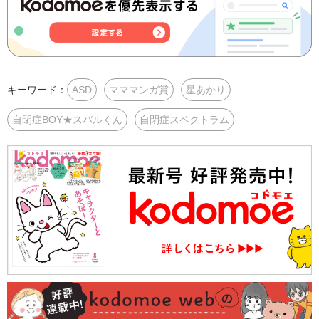
キーワード：
ASD
マママンガ賞
星あかり
自閉症BOY★スバルくん
自閉症スペクトラム