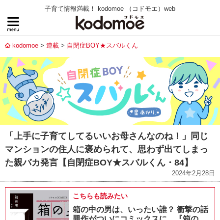
子育て情報満載！ kodomoe （コドモエ）web
kodomoe
連載
自閉症BOY★スバルくん
「上手に子育てしてるいいお母さんなのね！」同じ
マンションの住人に褒められて、思わず出てしまっ
た親バカ発言【自閉症BOY★スバルくん・84】
2024年2月28日
こちらも読みたい
箱の中の男は、いったい誰？ 衝撃の話
題作がついにコミックスに。『箱の