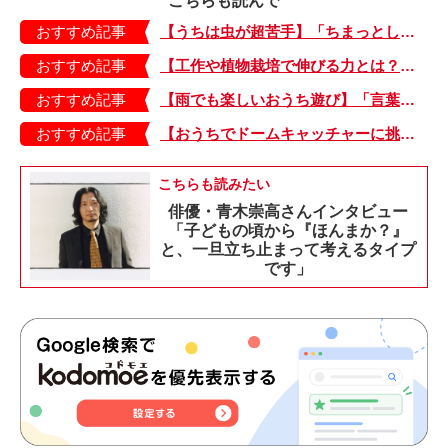
こちらも読んで
おすすめ記事
【うちは虫が超苦手】「ちまっとした虫にも大騒ぎ！」「可愛い系の虫……でも逃げる！」教えて！ みんなの虫ギライエピソード
おすすめ記事
【工作や植物栽培で伸びる力とは？】「非認知能力」を養う、おうちで楽しむ創作あそび・おうちあそび図鑑5
おすすめ記事
【雨でも楽しいおうち遊び】「言葉あそび」で伸ばす表現力や想像力・おうちあそび図鑑4
おすすめ記事
【おうちでドームキャッチャーに挑戦だ】アンパンマン わくわくドームキャッチャー
こちらも読みたい
俳優・青木崇高さんインタビュー
「子どもの頃から『ほんまか？』
と、一旦立ち止まって考えるタイプ
です」