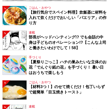
ごはん・おやつ
1
【旅行気分でスペイン料理】炊飯器に材料を
入れて炊くだけでおいしい「パエリア」の作
り方
連載
2
部長がヘッドハンティング!? でも会話の中
身は子どものオペレーション!?【こんな上司
と働きたいわけでして！58】
手づくり
3
【夏祭りごっこ】ハチの巣みたいな立体のお
花「でんぐり紙の花」を手づくり！ 暑い日
はおうちで楽しもう
ごはん・おやつ
4
【材料3つ！】のせて焼くだけ！包丁いらず
で超簡単「目玉焼きトースト」
連載
5