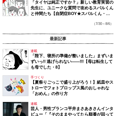
「タイヤは純正ですか？」新しい教育実習の
先生に、ユニークな質問で攻めるスバルくん
と仲間たち【自閉症BOY★スバルくん・
143】
（7/30～8/6）
最新記事
連載
「陛下、寝所の準備が整いました」まずいま
ずいっ!! 逃げられない――!!!【母は転生して
も母でした・8】
手づくり
【夏祭りごっこで盛り上がろう！】紙皿やス
トローでフォトプロップス風のおしゃれな
「おめん」の作り方
連載
芸人・男性ブランコ平井まさあきさんインタ
ビュー「『そのままやってたら順番が回って