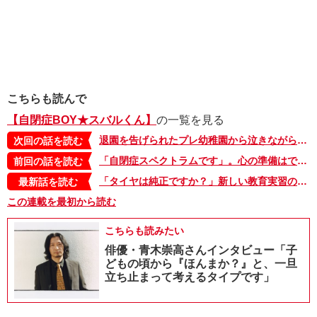
こちらも読んで
【自閉症BOY★スバルくん】
の一覧を見る
退園を告げられたプレ幼稚園から泣きながら帰り、絶望的な気持ちに…。息子が自閉症とわかるまでのこと・8【自閉症BOY★スバルくん・42】
次回の話を読む
「自閉症スペクトラムです」。心の準備はできていたけれど「でも」という気持ちも捨てきれず。息子が自閉症とわかるまでのこと・6【自閉症BOY★スバルくん・40】
前回の話を読む
「タイヤは純正ですか？」新しい教育実習の先生に、ユニークな質問で攻めるスバルくんと仲間たち【自閉症BOY★スバルくん・143】
最新話を読む
この連載を最初から読む
こちらも読みたい
俳優・青木崇高さんインタビュー「子
どもの頃から『ほんまか？』と、一旦
立ち止まって考えるタイプです」