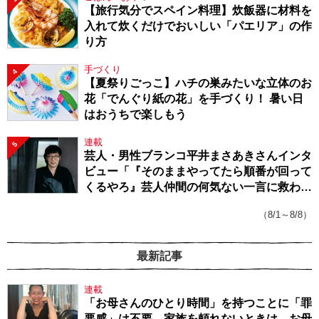
【旅行気分でスペイン料理】炊飯器に材料を
入れて炊くだけでおいしい「パエリア」の作
り方
手づくり
4
【夏祭りごっこ】ハチの巣みたいな立体のお
花「でんぐり紙の花」を手づくり！ 暑い日
はおうちで楽しもう
連載
5
芸人・男性ブランコ平井まさあきさんインタ
ビュー「『そのままやってたら順番が回って
くるやろ』芸人仲間の何気ない一言に救われ
てきたから、頑張れる」
（8/1～8/8）
最新記事
連載
「お母さんのひとり時間」を持つことに「罪
悪感」は不要。家族を頼れないときは、お母