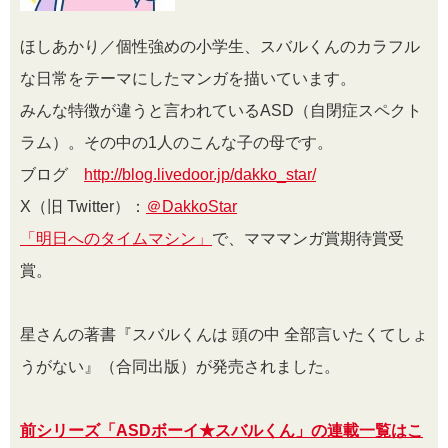
ほしあかり／個性強めの小学生、スバルくんのカラフル
な日常をテーマにしたマンガを描いています。
みんな特徴が違うと言われているASD（自閉症スペクト
ラム）。その中の1人のこんな子の母です。
ブログ
http://blog.livedoor.jp/dakko_star/
X（旧 Twitter）：
＠DakkoStar
「明日へのタイムマシン」
で、マママンガ賞期待賞受
賞。
星さんの著書『スバルくんは 頭の中 全部言いたくてしょ
うがない』（合同出版）が発売されました。
前シリーズ「ASDボーイ★スバルくん」の連載一覧はこ