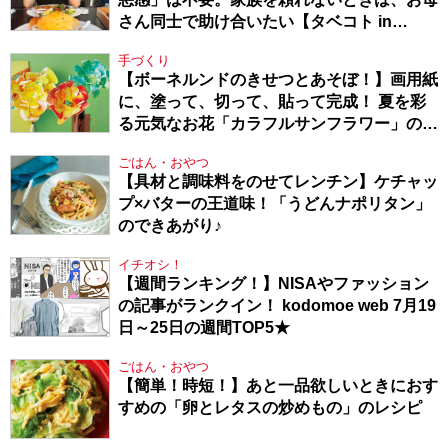
さん同士で助け合いたい【タベコト in
Berlin・130】
手づくり
【ボーネルンドのきせつとあそぼ！】画用紙
に、塗って、切って、貼って完成！ 夏を彩
る元気なお花「カラフルサンフラワー」の作
り方
ごはん・おやつ
【具材と調味料をのせてレンチン】ケチャッ
プ×バターの王道味！「うどんナポリタン」
のできあがり♪
イチオシ！
【週間ランキング！】NISAやファッション
の記事がランクイン！ kodomoe web 7月19
日～25日の週間TOP5★
ごはん・おやつ
【簡単！時短！】あと一品欲しいときにおす
すめの「卵とレタスの炒めもの」のレシピ