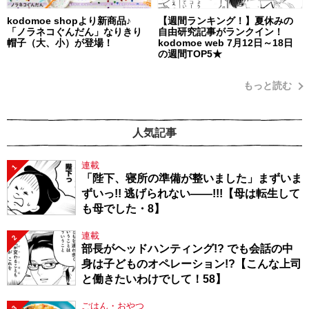
kodomoe shopより新商品♪
【週間ランキング！】夏休みの
「ノラネコぐんだん」なりきり
自由研究記事がランクイン！
帽子（大、小）が登場！
kodomoe web 7月12日～18日
の週間TOP5★
もっと読む
人気記事
連載
1
「陛下、寝所の準備が整いました」まずいま
ずいっ!! 逃げられない――!!!【母は転生して
も母でした・8】
連載
2
部長がヘッドハンティング!? でも会話の中
身は子どものオペレーション!?【こんな上司
と働きたいわけでして！58】
ごはん・おやつ
3