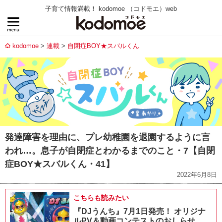
子育て情報満載！ kodomoe （コドモエ）web
kodomoe
連載
自閉症BOY★スバルくん
発達障害を理由に、プレ幼稚園を退園するように言
われ…。息子が自閉症とわかるまでのこと・7【自閉
症BOY★スバルくん・41】
2022年6月8日
こちらも読みたい
『DJうんち』7月1日発売！ オリジナ
ルPV＆動画コンテストのおしらせ