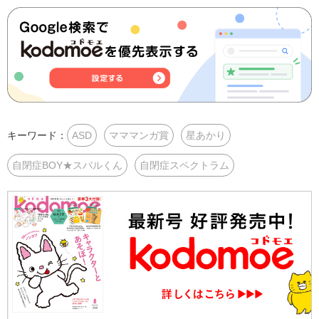
キーワード：
ASD
マママンガ賞
星あかり
自閉症BOY★スバルくん
自閉症スペクトラム