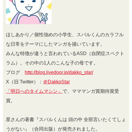
ほしあかり／個性強めの小学生、スバルくんのカラフル
な日常をテーマにしたマンガを描いています。
みんな特徴が違うと言われているASD（自閉症スペクト
ラム）。その中の1人のこんな子の母です。
ブログ
http://blog.livedoor.jp/dakko_star/
X（旧 Twitter）：
＠DakkoStar
「明日へのタイムマシン」
で、マママンガ賞期待賞受
賞。
星さんの著書『スバルくんは 頭の中 全部言いたくてしょ
うがない』（合同出版）が発売されました。