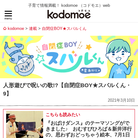
子育て情報満載！ kodomoe （コドモエ）web
kodomoe
連載
自閉症BOY★スバルくん
人形遊びで呪いの歌!?【自閉症BOY★スバルくん・
9】
2021年3月10日
こちらも読みたい
『おばけダンス』のテーマソングがで
きました♪ おむすびひろば＆新井洋行
の、思わずおどっちゃう絵本、7月1日