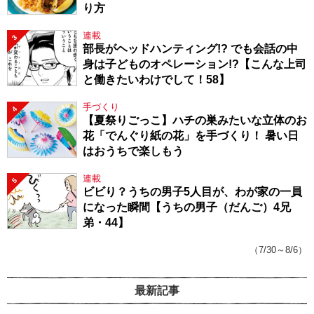
り方
連載
3
部長がヘッドハンティング!? でも会話の中
身は子どものオペレーション!?【こんな上司
と働きたいわけでして！58】
手づくり
4
【夏祭りごっこ】ハチの巣みたいな立体のお
花「でんぐり紙の花」を手づくり！ 暑い日
はおうちで楽しもう
連載
5
ビビり？うちの男子5人目が、わが家の一員
になった瞬間【うちの男子（だんご）4兄
弟・44】
（7/30～8/6）
最新記事