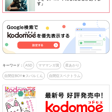
す」
キーワード：
ASD
マママンガ賞
星あかり
自閉症BOY★スバルくん
自閉症スペクトラム