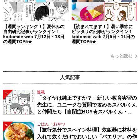
【週間ランキング！】夏休みの
【読まれてます！】暑い季節に
自由研究記事がランクイン！
ピッタリの記事がランクイン！
kodomoe web 7月12日～18日
kodomoe web 7月5日～11日の
の週間TOP5★
週間TOP5★
もっと読む
人気記事
連載
1
「タイヤは純正ですか？」新しい教育実習の
先生に、ユニークな質問で攻めるスバルくん
と仲間たち【自閉症BOY★スバルくん・
143】
ごはん・おやつ
2
【旅行気分でスペイン料理】炊飯器に材料を
入れて炊くだけでおいしい「パエリア」の作