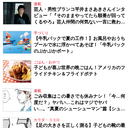
連載
芸人・男性ブランコ平井まさあきさんインタ
ビュー「『そのままやってたら順番が回って
くるやろ』芸人仲間の何気ない一言に救われ
てきたから、頑張れる」
手づくり
【牛乳パックで夏の工作！】お風呂やおうち
プールで水に浮かべてあそぼ！「牛乳パック
のぷかぷかボート」
ごはん・おやつ
子どもが喜ぶ世界の晩ごはん！アメリカのフ
ライドチキン＆フライドポテト
連載
ごみ収集はこの暑さでも休みナシ！「今…何
度だ？」ヤバい…これはマジでヤバ
い…。“真夏のシューシューマン”篇【シュー
シューマン・17】
カラダ・ココロ
【足の大きさを正しく測る】子どもの靴の最