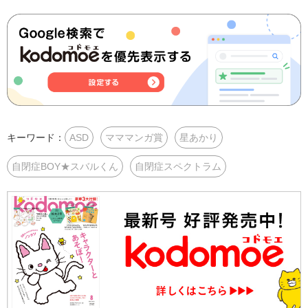
キーワード：
ASD
マママンガ賞
星あかり
自閉症BOY★スバルくん
自閉症スペクトラム