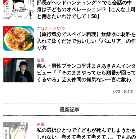
部長がヘッドハンティング!? でも会話の中
身は子どものオペレーション!?【こんな上司
と働きたいわけでして！58】
ごはん・おやつ
4
【旅行気分でスペイン料理】炊飯器に材料を
入れて炊くだけでおいしい「パエリア」の作
り方
連載
5
芸人・男性ブランコ平井まさあきさんインタ
ビュー「『そのままやってたら順番が回って
くるやろ』芸人仲間の何気ない一言に救われ
てきたから、頑張れる」
（8/3～8/10）
最新記事
連載
私の選択ひとつで子どもが死んでしまうかも
しれない。考えて考えて考えて…。でもあの