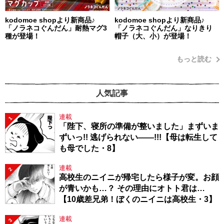
kodomoe shopより新商品♪
kodomoe shopより新商品♪
「ノラネコぐんだん」耐熱マグ3
「ノラネコぐんだん」なりきり
種が登場！
帽子（大、小）が登場！
もっと読む
人気記事
連載
1
「陛下、寝所の準備が整いました」まずいま
ずいっ!! 逃げられない――!!!【母は転生して
も母でした・8】
連載
2
高校生のニイニが帰宅したら様子が変。お顔
が青いかも…？ その理由にオトト君は…
【10歳差兄弟！ぼくのニイニは高校生・3】
連載
3