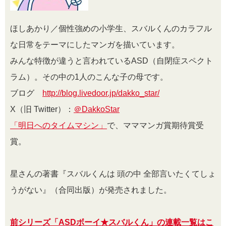
ほしあかり／個性強めの小学生、スバルくんのカラフル
な日常をテーマにしたマンガを描いています。
みんな特徴が違うと言われているASD（自閉症スペクト
ラム）。その中の1人のこんな子の母です。
ブログ
http://blog.livedoor.jp/dakko_star/
X（旧 Twitter）：
＠DakkoStar
「明日へのタイムマシン」
で、マママンガ賞期待賞受
賞。
星さんの著書『スバルくんは 頭の中 全部言いたくてしょ
うがない』（合同出版）が発売されました。
前シリーズ「ASDボーイ★スバルくん」の連載一覧はこ