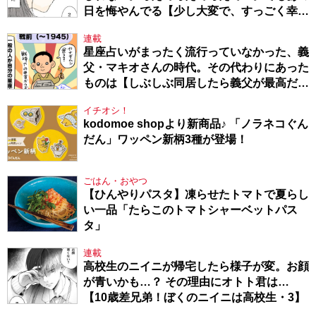
日を悔やんでる【少し大変で、すっごく幸せ
～ドラベ症候群の娘と心臓に毛の生えた母
連載
～・54】
星座占いがまったく流行っていなかった、義
父・マキオさんの時代。その代わりにあった
ものは【しぶしぶ同居したら義父が最高だっ
た件・104】
イチオシ！
kodomoe shopより新商品♪ 「ノラネコぐん
だん」ワッペン新柄3種が登場！
ごはん・おやつ
【ひんやりパスタ】凍らせたトマトで夏らし
い一品「たらこのトマトシャーベットパス
タ」
連載
高校生のニイニが帰宅したら様子が変。お顔
が青いかも…？ その理由にオトト君は…
【10歳差兄弟！ぼくのニイニは高校生・3】