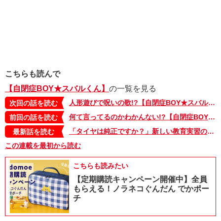
こちらも読んで
【自閉症BOY★スバルくん】
の一覧を見る
人形遊びで呪いの歌!?【自閉症BOY★スバルくん・9】
次回の話を読む
何て言ってるのかわかんない!?【自閉症BOY★スバルくん・7】
前回の話を読む
「タイヤは純正ですか？」新しい教育実習の先生に、ユニークな質問で攻めるスバルくんと仲間たち【自閉症BOY★スバルくん・143】
最新話を読む
この連載を最初から読む
こちらも読みたい
【定期購読キャンペーン開催中】全員
もらえる！ノラネコぐんだん でかポー
チ