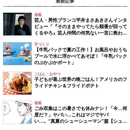
最新記事
連載
芸人・男性ブランコ平井まさあきさんインタ
ビュー「『そのままやってたら順番が回って
くるやろ』芸人仲間の何気ない一言に救われ
てきたから、頑張れる」
手づくり
【牛乳パックで夏の工作！】お風呂やおうち
プールで水に浮かべてあそぼ！「牛乳パック
のぷかぷかボート」
ごはん・おやつ
子どもが喜ぶ世界の晩ごはん！アメリカのフ
ライドチキン＆フライドポテト
連載
ごみ収集はこの暑さでも休みナシ！「今…何
度だ？」ヤバい…これはマジでヤバ
い…。“真夏のシューシューマン”篇【シュー
シューマン・17】