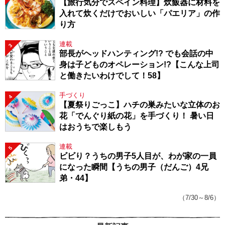
【旅行気分でスペイン料理】炊飯器に材料を
入れて炊くだけでおいしい「パエリア」の作
り方
連載
3
部長がヘッドハンティング!? でも会話の中
身は子どものオペレーション!?【こんな上司
と働きたいわけでして！58】
手づくり
4
【夏祭りごっこ】ハチの巣みたいな立体のお
花「でんぐり紙の花」を手づくり！ 暑い日
はおうちで楽しもう
連載
5
ビビり？うちの男子5人目が、わが家の一員
になった瞬間【うちの男子（だんご）4兄
弟・44】
（7/30～8/6）