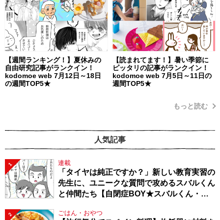
【週間ランキング！】夏休みの
【読まれてます！】暑い季節に
自由研究記事がランクイン！
ピッタリの記事がランクイン！
kodomoe web 7月12日～18日
kodomoe web 7月5日～11日の
の週間TOP5★
週間TOP5★
もっと読む
人気記事
連載
1
「タイヤは純正ですか？」新しい教育実習の
先生に、ユニークな質問で攻めるスバルくん
と仲間たち【自閉症BOY★スバルくん・
143】
ごはん・おやつ
2