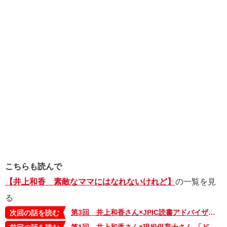
こちらも読んで
【井上和香 素敵なママにはなれないけれど】
の一覧を見
る
第3回 井上和香さん×JPIC読書アドバイザーさん 「2歳の娘への読み聞かせ、これでいいでしょうか?」
次回の話を読む
第1回 井上和香さん×現役保育士さん 「どうして保育園では野菜が食べられるのに、うちではダメなの？」