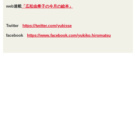
web連載
「広松由希子の今月の絵本」
Twitter
https://twitter.com/yukisse
facebook
https://www.facebook.com/yukiko.hiromatsu