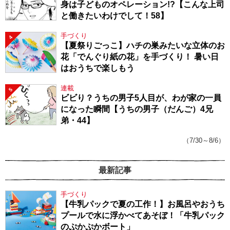
身は子どものオペレーション!?【こんな上司
と働きたいわけでして！58】
手づくり
4
【夏祭りごっこ】ハチの巣みたいな立体のお
花「でんぐり紙の花」を手づくり！ 暑い日
はおうちで楽しもう
連載
5
ビビり？うちの男子5人目が、わが家の一員
になった瞬間【うちの男子（だんご）4兄
弟・44】
（7/30～8/6）
最新記事
手づくり
【牛乳パックで夏の工作！】お風呂やおうち
プールで水に浮かべてあそぼ！「牛乳パック
のぷかぷかボート」