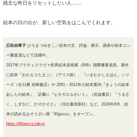
残念な昨日をリセットしたい人……
絵本の日の出が、新しい空気をはこんでくれます。
広松由希子
ひろまつゆきこ／絵本の文、評論、展示、講座や絵本コン
ペ審査員などで活躍中。
2017年ブラティスラヴァ世界絵本原画展（BIB）国際審査員長。著作
に絵本『おかえりたまご』（アリス館）、「いまむかしえほん」シリ
ーズ（全11冊 岩崎書店）や 2001～2012年の絵本案内『きょうの絵本
あしたの絵本』、訳書に『ヒキガエルがいく』（岩波書店）『うるさ
く、しずかに、ひそひそと』（河出書房新社）など。2020年8月、絵
本の読めるおそうざい屋「83gocco」をオープン。
https://83gocco.tokyo