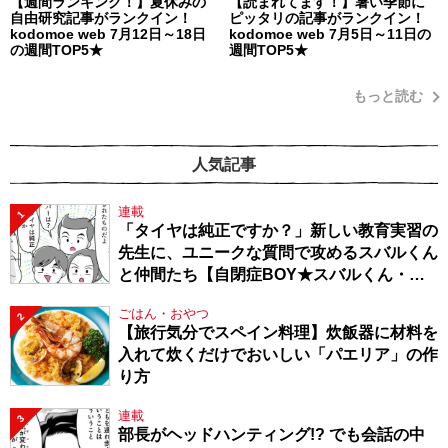
【週間ランキング！】夏休みの
【読まれてます！】暑い季節に
自由研究記事がランクイン！
ピッタリの記事がランクイン！
kodomoe web 7月12日～18日
kodomoe web 7月5日～11日の
の週間TOP5★
週間TOP5★
もっと読む
人気記事
連載
1
「タイヤは純正ですか？」新しい教育実習の
先生に、ユニークな質問で攻めるスバルくん
と仲間たち【自閉症BOY★スバルくん・
143】
ごはん・おやつ
2
【旅行気分でスペイン料理】炊飯器に材料を
入れて炊くだけでおいしい「パエリア」の作
り方
連載
3
部長がヘッドハンティング!? でも会話の中