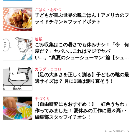
ごはん・おやつ
子どもが喜ぶ世界の晩ごはん！アメリカのフ
ライドチキン＆フライドポテト
連載
ごみ収集はこの暑さでも休みナシ！「今…何
度だ？」ヤバい…これはマジでヤバ
い…。“真夏のシューシューマン”篇【シュー
シューマン・17】
カラダ・ココロ
【足の大きさを正しく測る】子どもの靴の最
適サイズは？ 月に1回は測り直そう！
手づくり
【自由研究にもおすすめ！】「虹色うちわ」
作ってみました！ 夏休みの工作に最＆高♪・
編集部スタッフイチオシ！
もっと読む