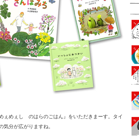
1
2
3
4
めぇめぇし のはらのごはん』をいただきまーす。タイ
5
の気分が広がりますね。