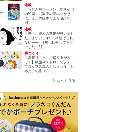
連載
『うどん対ラーメン やきそば
の逆襲』【親子の読み聞かせ
に。今日の絵本だより 第375
回】
連載
「陛下、寝所の準備が整いまし
た」まずいまずいっ!! 逃げられ
ない――!!!【母は転生しても母
でした・8】
手づくり
【夏祭りごっこで盛り上がろ
う！】紙皿やストローでフォト
プロップス風のおしゃれな「お
めん」の作り方
もっと見る