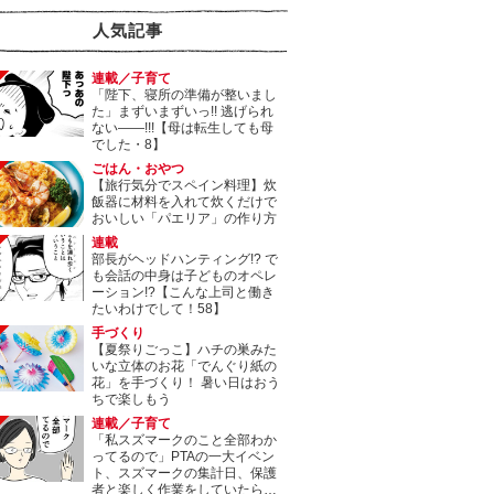
人気記事
連載／子育て
「陛下、寝所の準備が整いまし
た」まずいまずいっ!! 逃げられ
ない――!!!【母は転生しても母
でした・8】
ごはん・おやつ
【旅行気分でスペイン料理】炊
飯器に材料を入れて炊くだけで
おいしい「パエリア」の作り方
連載
部長がヘッドハンティング!? で
も会話の中身は子どものオペレ
ーション!?【こんな上司と働き
たいわけでして！58】
手づくり
【夏祭りごっこ】ハチの巣みた
いな立体のお花「でんぐり紙の
花」を手づくり！ 暑い日はおう
ちで楽しもう
連載／子育て
「私スズマークのこと全部わか
ってるので」PTAの一大イベン
ト、スズマークの集計日、保護
者と楽しく作業をしていたら…