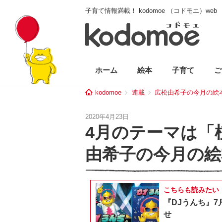
子育て情報満載！ kodomoe （コドモエ）web
ホーム
絵本
子育て
ご
kodomoe
連載
広松由希子の今月の絵
2020年4月23日
4月のテーマは「
由希子の今月の絵
こちらも読みたい
『DJうんち』7
せ