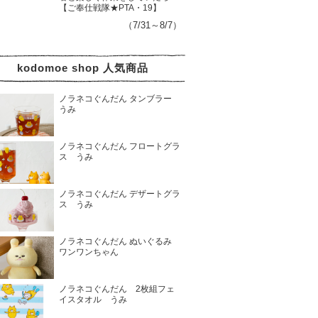
【ご奉仕戦隊★PTA・19】
（7/31～8/7）
kodomoe shop 人気商品
ノラネコぐんだん タンブラー
うみ
ノラネコぐんだん フロートグラ
ス うみ
ノラネコぐんだん デザートグラ
ス うみ
ノラネコぐんだん ぬいぐるみ
ワンワンちゃん
ノラネコぐんだん 2枚組フェ
イスタオル うみ