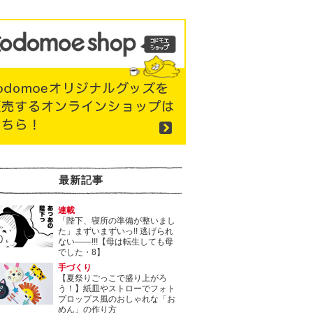
最新記事
連載
「陛下、寝所の準備が整いまし
た」まずいまずいっ!! 逃げられ
ない――!!!【母は転生しても母
でした・8】
手づくり
【夏祭りごっこで盛り上がろ
う！】紙皿やストローでフォト
プロップス風のおしゃれな「お
めん」の作り方