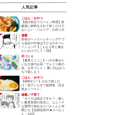
人気記事
ごはん・おやつ
【旅行気分でスペイン料理】炊
飯器に材料を入れて炊くだけで
おいしい「パエリア」の作り方
連載
部長がヘッドハンティング!? で
も会話の中身は子どものオペレ
ーション!?【こんな上司と働き
たいわけでして！58】
手づくり
【夏祭りごっこ】ハチの巣みた
いな立体のお花「でんぐり紙の
花」を手づくり！ 暑い日はおう
ちで楽しもう
ごはん・おやつ
【材料3つ！】のせて焼くだ
け！包丁いらずで超簡単「目玉
焼きトースト」
連載／子育て
「タイヤは純正ですか？」新し
い教育実習の先生に、ユニーク
な質問で攻めるスバルくんと仲
間たち【自閉症BOY★スバルく
ん・143】