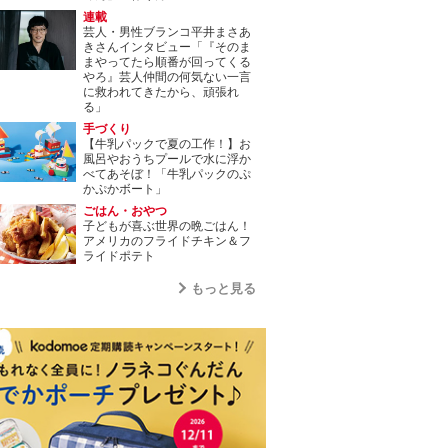
連載
芸人・男性ブランコ平井まさあ
きさんインタビュー「『そのま
まやってたら順番が回ってくる
やろ』芸人仲間の何気ない一言
に救われてきたから、頑張れ
る」
手づくり
【牛乳パックで夏の工作！】お
風呂やおうちプールで水に浮か
べてあそぼ！「牛乳パックのぷ
かぷかボート」
ごはん・おやつ
子どもが喜ぶ世界の晩ごはん！
アメリカのフライドチキン＆フ
ライドポテト
もっと見る