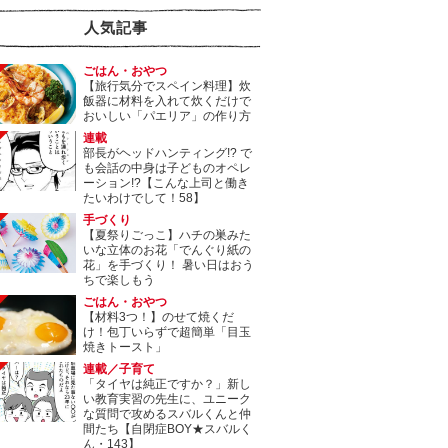
人気記事
ごはん・おやつ
【旅行気分でスペイン料理】炊
飯器に材料を入れて炊くだけで
おいしい「パエリア」の作り方
連載
部長がヘッドハンティング!? で
も会話の中身は子どものオペレ
ーション!?【こんな上司と働き
たいわけでして！58】
手づくり
【夏祭りごっこ】ハチの巣みた
いな立体のお花「でんぐり紙の
花」を手づくり！ 暑い日はおう
ちで楽しもう
ごはん・おやつ
【材料3つ！】のせて焼くだ
け！包丁いらずで超簡単「目玉
焼きトースト」
連載／子育て
「タイヤは純正ですか？」新し
い教育実習の先生に、ユニーク
な質問で攻めるスバルくんと仲
間たち【自閉症BOY★スバルく
ん・143】