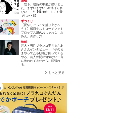
連載
「陛下、寝所の準備が整いまし
た」まずいまずいっ!! 逃げられ
ない――!!!【母は転生しても母
でした・8】
手づくり
【夏祭りごっこで盛り上がろ
う！】紙皿やストローでフォト
プロップス風のおしゃれな「お
めん」の作り方
連載
芸人・男性ブランコ平井まさあ
きさんインタビュー「『そのま
まやってたら順番が回ってくる
やろ』芸人仲間の何気ない一言
に救われてきたから、頑張れ
る」
もっと見る