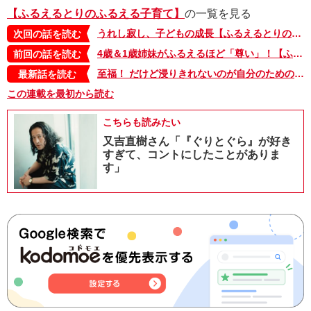
【ふるえるとりのふるえる子育て】
の一覧を見る
うれし寂し、子どもの成長【ふるえるとりのふるえる子育て・31】
次回の話を読む
4歳＆1歳姉妹がふるえるほど「尊い」！【ふるえるとりのふるえる子育て・29】
前回の話を読む
至福！ だけど浸りきれないのが自分のためのスキマ時間【ふるえるとりのふるえる子育て・42】
最新話を読む
この連載を最初から読む
こちらも読みたい
又吉直樹さん「『ぐりとぐら』が好き
すぎて、コントにしたことがありま
す」