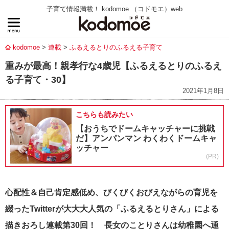
子育て情報満載！ kodomoe （コドモエ）web
kodomoe
連載
ふるえるとりのふるえる子育て
重みが最高！親孝行な4歳児【ふるえるとりのふるえ
る子育て・30】
2021年1月8日
こちらも読みたい
【おうちでドームキャッチャーに挑戦
だ】アンパンマン わくわくドームキャ
ッチャー
(PR)
心配性＆自己肯定感低め、びくびくおびえながらの育児を
綴った
Twitter
が大大大人気の「ふるえるとりさん」による
描きおろし連載第
30
回！ 長女のことりさんは幼稚園へ通