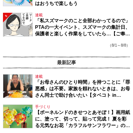
はおうちで楽しもう
連載
5
「私スズマークのこと全部わかってるので」
PTAの一大イベント、スズマークの集計日、
保護者と楽しく作業をしていたら…【ご奉仕
戦隊★PTA・19】
（8/1～8/8）
最新記事
連載
「お母さんのひとり時間」を持つことに「罪
悪感」は不要。家族を頼れないときは、お母
さん同士で助け合いたい【タベコト in
Berlin・130】
手づくり
【ボーネルンドのきせつとあそぼ！】画用紙
に、塗って、切って、貼って完成！ 夏を彩
る元気なお花「カラフルサンフラワー」の作
り方