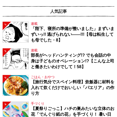
人気記事
連載
1
「陛下、寝所の準備が整いました」まずいま
ずいっ!! 逃げられない――!!!【母は転生して
も母でした・8】
連載
2
部長がヘッドハンティング!? でも会話の中
身は子どものオペレーション!?【こんな上司
と働きたいわけでして！58】
ごはん・おやつ
3
【旅行気分でスペイン料理】炊飯器に材料を
入れて炊くだけでおいしい「パエリア」の作
り方
手づくり
4
【夏祭りごっこ】ハチの巣みたいな立体のお
花「でんぐり紙の花」を手づくり！ 暑い日