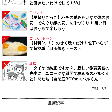
と働きたいわけでして！58】
手づくり
3
【夏祭りごっこ】ハチの巣みたいな立体のお
花「でんぐり紙の花」を手づくり！ 暑い日
はおうちで楽しもう
ごはん・おやつ
4
【材料3つ！】のせて焼くだけ！包丁いらず
で超簡単「目玉焼きトースト」
連載
5
「タイヤは純正ですか？」新しい教育実習の
先生に、ユニークな質問で攻めるスバルくん
と仲間たち【自閉症BOY★スバルくん・
143】
（7/31～8/7）
最新記事