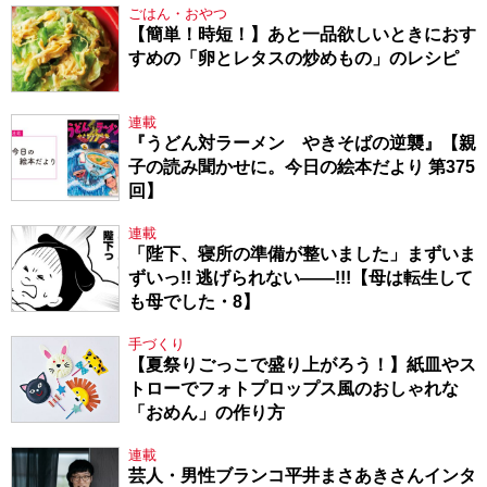
ごはん・おやつ
【簡単！時短！】あと一品欲しいときにおす
すめの「卵とレタスの炒めもの」のレシピ
連載
『うどん対ラーメン やきそばの逆襲』【親
子の読み聞かせに。今日の絵本だより 第375
回】
連載
「陛下、寝所の準備が整いました」まずいま
ずいっ!! 逃げられない――!!!【母は転生して
も母でした・8】
手づくり
【夏祭りごっこで盛り上がろう！】紙皿やス
トローでフォトプロップス風のおしゃれな
「おめん」の作り方
連載
芸人・男性ブランコ平井まさあきさんインタ