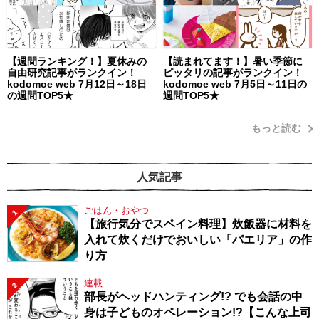
【週間ランキング！】夏休みの
【読まれてます！】暑い季節に
自由研究記事がランクイン！
ピッタリの記事がランクイン！
kodomoe web 7月12日～18日
kodomoe web 7月5日～11日の
の週間TOP5★
週間TOP5★
もっと読む
人気記事
ごはん・おやつ
1
【旅行気分でスペイン料理】炊飯器に材料を
入れて炊くだけでおいしい「パエリア」の作
り方
連載
2
部長がヘッドハンティング!? でも会話の中
身は子どものオペレーション!?【こんな上司