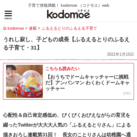
子育て情報満載！ kodomoe （コドモエ）web
kodomoe
連載
ふるえるとりのふるえる子育て
うれし寂し、子どもの成長【ふるえるとりのふるえ
る子育て・31】
2021年1月15日
こちらも読みたい
【おうちでドームキャッチャーに挑戦
だ】アンパンマン わくわくドームキャ
ッチャー
(PR)
心配性＆自己肯定感低め、びくびくおびえながらの育児を
綴った
Twitter
が大大大人気の「ふるえるとりさん」による
描きおろし連載第
31
回！ 長女のことりさんは幼稚園へ通