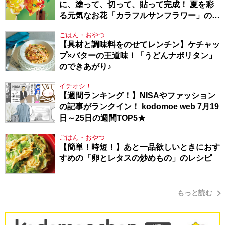
に、塗って、切って、貼って完成！ 夏を彩
る元気なお花「カラフルサンフラワー」の作
り方
ごはん・おやつ
【具材と調味料をのせてレンチン】ケチャッ
プ×バターの王道味！「うどんナポリタン」
のできあがり♪
イチオシ！
【週間ランキング！】NISAやファッション
の記事がランクイン！ kodomoe web 7月19
日～25日の週間TOP5★
ごはん・おやつ
【簡単！時短！】あと一品欲しいときにおす
すめの「卵とレタスの炒めもの」のレシピ
もっと読む