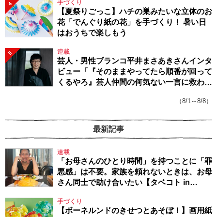
手づくり
4
【夏祭りごっこ】ハチの巣みたいな立体のお
花「でんぐり紙の花」を手づくり！ 暑い日
はおうちで楽しもう
連載
5
芸人・男性ブランコ平井まさあきさんインタ
ビュー「『そのままやってたら順番が回って
くるやろ』芸人仲間の何気ない一言に救われ
てきたから、頑張れる」
（8/1～8/8）
最新記事
連載
「お母さんのひとり時間」を持つことに「罪
悪感」は不要。家族を頼れないときは、お母
さん同士で助け合いたい【タベコト in
Berlin・130】
手づくり
【ボーネルンドのきせつとあそぼ！】画用紙