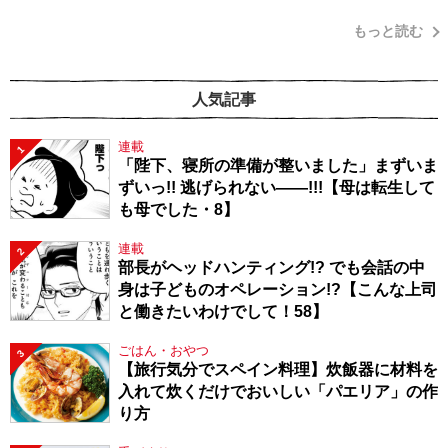
もっと読む
人気記事
連載
1
「陛下、寝所の準備が整いました」まずいま
ずいっ!! 逃げられない――!!!【母は転生して
も母でした・8】
連載
2
部長がヘッドハンティング!? でも会話の中
身は子どものオペレーション!?【こんな上司
と働きたいわけでして！58】
ごはん・おやつ
3
【旅行気分でスペイン料理】炊飯器に材料を
入れて炊くだけでおいしい「パエリア」の作
り方