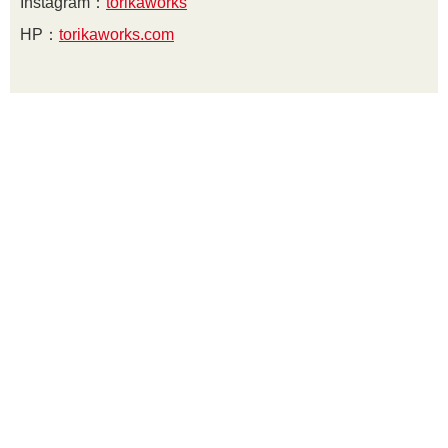
Instagram：
torikaworks
HP：
torikaworks.com