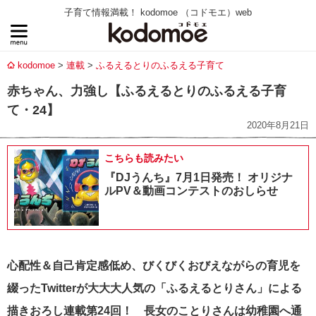
子育て情報満載！ kodomoe （コドモエ）web
kodomoe
連載
ふるえるとりのふるえる子育て
赤ちゃん、力強し【ふるえるとりのふるえる子育
て・24】
2020年8月21日
こちらも読みたい
『DJうんち』7月1日発売！ オリジナ
ルPV＆動画コンテストのおしらせ
心配性＆自己肯定感低め、びくびくおびえながらの育児を
綴ったTwitterが大大大人気の「ふるえるとりさん」による
描きおろし連載第24回！ 長女のことりさんは幼稚園へ通