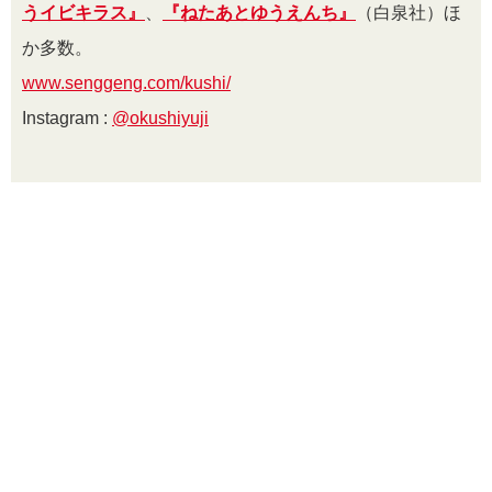
うイビキラス』
、
『ねたあとゆうえんち』
（白泉社）ほ
か多数。
www.senggeng.com/kushi/
Instagram :
@okushiyuji