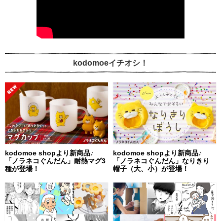
kodomoeイチオシ！
kodomoe shopより新商品♪
kodomoe shopより新商品♪
「ノラネコぐんだん」耐熱マグ3
「ノラネコぐんだん」なりきり
種が登場！
帽子（大、小）が登場！