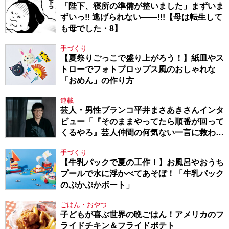
「陛下、寝所の準備が整いました」まずいま
ずいっ!! 逃げられない――!!!【母は転生して
も母でした・8】
手づくり
【夏祭りごっこで盛り上がろう！】紙皿やス
トローでフォトプロップス風のおしゃれな
「おめん」の作り方
連載
芸人・男性ブランコ平井まさあきさんインタ
ビュー「『そのままやってたら順番が回って
くるやろ』芸人仲間の何気ない一言に救われ
てきたから、頑張れる」
手づくり
【牛乳パックで夏の工作！】お風呂やおうち
プールで水に浮かべてあそぼ！「牛乳パック
のぷかぷかボート」
ごはん・おやつ
子どもが喜ぶ世界の晩ごはん！アメリカのフ
ライドチキン＆フライドポテト