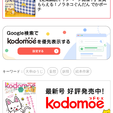
もらえる！ノラネコぐんだん でかポー
チ
キーワード：
大串ゆうじ
妄想
妖怪
絵本作家