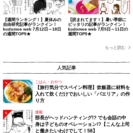
【週間ランキング！】夏休みの
【読まれてます！】暑い季節に
自由研究記事がランクイン！
ピッタリの記事がランクイン！
kodomoe web 7月12日～18日
kodomoe web 7月5日～11日の
の週間TOP5★
週間TOP5★
もっと読む
人気記事
ごはん・おやつ
1
【旅行気分でスペイン料理】炊飯器に材料を
入れて炊くだけでおいしい「パエリア」の作
り方
連載
2
部長がヘッドハンティング!? でも会話の中
身は子どものオペレーション!?【こんな上司
と働きたいわけでして！58】