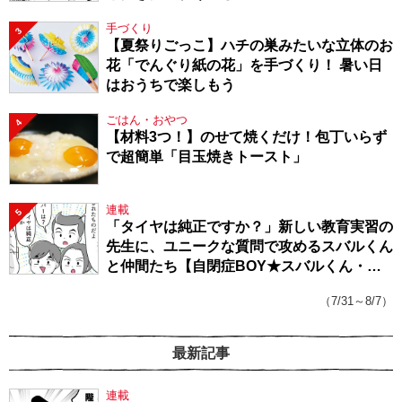
手づくり
3
【夏祭りごっこ】ハチの巣みたいな立体のお
花「でんぐり紙の花」を手づくり！ 暑い日
はおうちで楽しもう
ごはん・おやつ
4
【材料3つ！】のせて焼くだけ！包丁いらず
で超簡単「目玉焼きトースト」
連載
5
「タイヤは純正ですか？」新しい教育実習の
先生に、ユニークな質問で攻めるスバルくん
と仲間たち【自閉症BOY★スバルくん・
143】
（7/31～8/7）
最新記事
連載