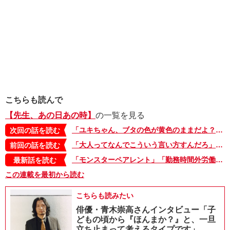
こちらも読んで
【先生、あの日あの時】
の一覧を見る
「ユキちゃん、ブタの色が黄色のままだよ？」幼稚園で、大好きな先生が急に怒り出した時のこと【先生、あの日あの時・9】
次回の話を読む
「大人ってなんでこういう言い方すんだろ」。体育だけが得意だったあの頃、オレを救ったのは…【先生、あの日あの時・7】
前回の話を読む
「モンスターペアレント」「勤務時間外労働」…言葉だけで分かった気になっていたのかも。それを炎上で突かれた気がしたんだ…【先生、あの日あの時・最終回】
最新話を読む
この連載を最初から読む
こちらも読みたい
俳優・青木崇高さんインタビュー「子
どもの頃から『ほんまか？』と、一旦
立ち止まって考えるタイプです」