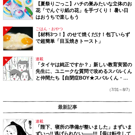
【夏祭りごっこ】ハチの巣みたいな立体のお
花「でんぐり紙の花」を手づくり！ 暑い日
はおうちで楽しもう
ごはん・おやつ
4
【材料3つ！】のせて焼くだけ！包丁いらず
で超簡単「目玉焼きトースト」
連載
5
「タイヤは純正ですか？」新しい教育実習の
先生に、ユニークな質問で攻めるスバルくん
と仲間たち【自閉症BOY★スバルくん・
143】
（7/31～8/7）
最新記事
連載
「陛下、寝所の準備が整いました」まずいま
ずいっ!! 逃げられない――!!!【母は転生して