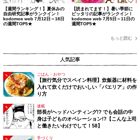
【週間ランキング！】夏休みの
【読まれてます！】暑い季節に
自由研究記事がランクイン！
ピッタリの記事がランクイン！
kodomoe web 7月12日～18日
kodomoe web 7月5日～11日の
の週間TOP5★
週間TOP5★
もっと読む
人気記事
ごはん・おやつ
1
【旅行気分でスペイン料理】炊飯器に材料を
入れて炊くだけでおいしい「パエリア」の作
り方
連載
2
部長がヘッドハンティング!? でも会話の中
身は子どものオペレーション!?【こんな上司
と働きたいわけでして！58】
手づくり
3