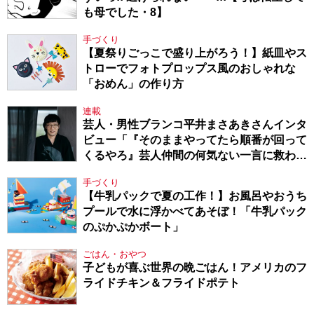
も母でした・8】
手づくり
【夏祭りごっこで盛り上がろう！】紙皿やス
トローでフォトプロップス風のおしゃれな
「おめん」の作り方
連載
芸人・男性ブランコ平井まさあきさんインタ
ビュー「『そのままやってたら順番が回って
くるやろ』芸人仲間の何気ない一言に救われ
てきたから、頑張れる」
手づくり
【牛乳パックで夏の工作！】お風呂やおうち
プールで水に浮かべてあそぼ！「牛乳パック
のぷかぷかボート」
ごはん・おやつ
子どもが喜ぶ世界の晩ごはん！アメリカのフ
ライドチキン＆フライドポテト