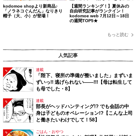
kodomoe shopより新商品♪
【週間ランキング！】夏休みの
「ノラネコぐんだん」なりきり
自由研究記事がランクイン！
帽子（大、小）が登場！
kodomoe web 7月12日～18日
の週間TOP5★
もっと読む
人気記事
連載
1
「陛下、寝所の準備が整いました」まずいま
ずいっ!! 逃げられない――!!!【母は転生して
も母でした・8】
連載
2
部長がヘッドハンティング!? でも会話の中
身は子どものオペレーション!?【こんな上司
と働きたいわけでして！58】
ごはん・おやつ
3