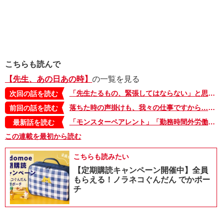
こちらも読んで
【先生、あの日あの時】
の一覧を見る
「先生たるもの、緊張してはならない」と思ってた。その秘密を知って、自分を許せるようになったあの日【先生、あの日あの時・8】
次回の話を読む
落ちた時の声掛けも、我々の仕事ですから…。大学受験を通して分かった「先生」という職業【先生、あの日あの時・6】
前回の話を読む
「モンスターペアレント」「勤務時間外労働」…言葉だけで分かった気になっていたのかも。それを炎上で突かれた気がしたんだ…【先生、あの日あの時・最終回】
最新話を読む
この連載を最初から読む
こちらも読みたい
【定期購読キャンペーン開催中】全員
もらえる！ノラネコぐんだん でかポー
チ