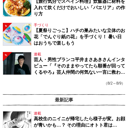
【旅行気分でスペイン料理】炊飯器に材料を
入れて炊くだけでおいしい「パエリア」の作
り方
手づくり
4
【夏祭りごっこ】ハチの巣みたいな立体のお
花「でんぐり紙の花」を手づくり！ 暑い日
はおうちで楽しもう
連載
5
芸人・男性ブランコ平井まさあきさんインタ
ビュー「『そのままやってたら順番が回って
くるやろ』芸人仲間の何気ない一言に救われ
てきたから、頑張れる」
（8/2～8/9）
最新記事
連載
高校生のニイニが帰宅したら様子が変。お顔
が青いかも…？ その理由にオトト君は…