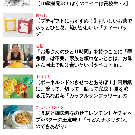
【10歳差兄弟！ぼくのニイニは高校生・3】
暮らし
【プチギフトにおすすめ！】おいしいお茶で
ホッとひと息。箱がかわいい「ティーバッ
グ」
連載
「お母さんのひとり時間」を持つことに「罪
悪感」は不要。家族を頼れないときは、お母
さん同士で助け合いたい【タベコト in
Berlin・130】
手づくり
【ボーネルンドのきせつとあそぼ！】画用紙
に、塗って、切って、貼って完成！ 夏を彩
る元気なお花「カラフルサンフラワー」の作
り方
ごはん・おやつ
【具材と調味料をのせてレンチン】ケチャッ
プ×バターの王道味！「うどんナポリタン」
のできあがり♪