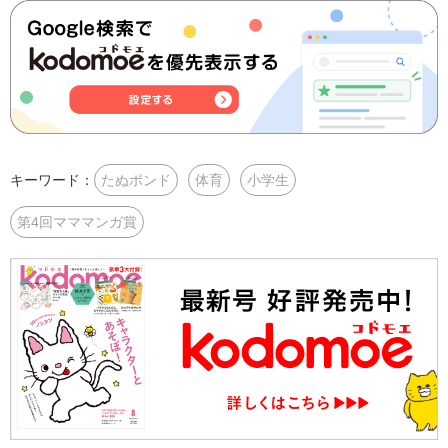
キーワード：
たぬポンド
体育
小学生
第4回マママンガ賞