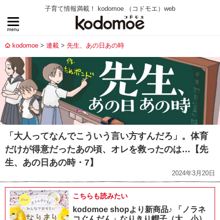
子育て情報満載！ kodomoe （コドモエ）web
kodomoe
連載
先生、あの日あの時
「大人ってなんでこういう言い方すんだろ」。体育
だけが得意だったあの頃、オレを救ったのは…【先
生、あの日あの時・7】
2024年3月20日
こちらも読みたい
kodomoe shopより新商品♪ 「ノラネ
コぐんだん」なりきり帽子（大、小）