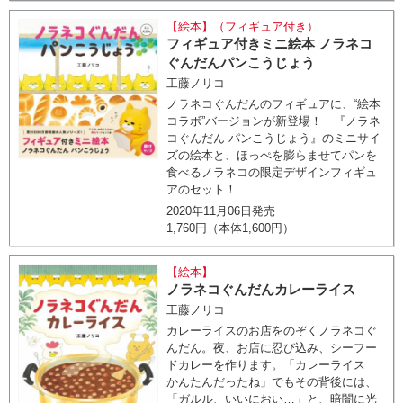
【絵本】（フィギュア付き）
フィギュア付きミニ絵本 ノラネコ
ぐんだんパンこうじょう
工藤ノリコ
ノラネコぐんだんのフィギュアに、“絵本
コラボ”バージョンが新登場！ 『ノラネ
コぐんだん パンこうじょう』のミニサイ
ズの絵本と、ほっぺを膨らませてパンを
食べるノラネコの限定デザインフィギュ
アのセット！
2020年11月06日発売
1,760円（本体1,600円）
【絵本】
ノラネコぐんだんカレーライス
工藤ノリコ
カレーライスのお店をのぞくノラネコぐ
んだん。夜、お店に忍び込み、シーフー
ドカレーを作ります。「カレーライス
かんたんだったね」でもその背後には、
「ガルル、いいにおい…」と、暗闇に光