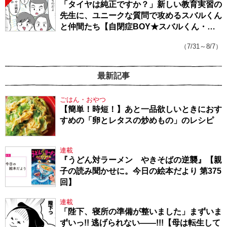
「タイヤは純正ですか？」新しい教育実習の
先生に、ユニークな質問で攻めるスバルくん
と仲間たち【自閉症BOY★スバルくん・
143】
（7/31～8/7）
最新記事
ごはん・おやつ
【簡単！時短！】あと一品欲しいときにおす
すめの「卵とレタスの炒めもの」のレシピ
連載
『うどん対ラーメン やきそばの逆襲』【親
子の読み聞かせに。今日の絵本だより 第375
回】
連載
「陛下、寝所の準備が整いました」まずいま
ずいっ!! 逃げられない――!!!【母は転生して