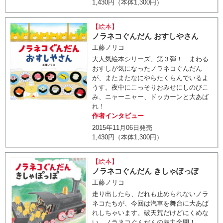
1,430円（本体1,300円）
【絵本】
ノラネコぐんだん おすしやさん
工藤ノリコ
大人気絵本シリーズ、第３弾！ まわる
おすしが気になったノラネコぐんだん
が、またまたなにやらたくらんでいるよ
うす。夜中にこっそりおみせにしのびこ
み、ニャーニャー、ドッカーンと大あば
れ！
作者インタビュー
2015年11月06日発売
1,430円（本体1,300円）
【絵本】
ノラネコぐんだん きしゃぽっぽ
工藤ノリコ
走り出したら、だれも止められないノラ
ネコたちが、今回は汽車を舞台に大あば
れしちゃいます。破天荒だけどにくめな
い、ノラネコぐんだんの魅力全開！