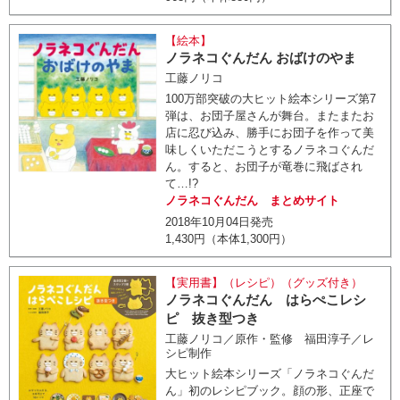
【絵本】
ノラネコぐんだん おばけのやま
工藤ノリコ
100万部突破の大ヒット絵本シリーズ第7
弾は、お団子屋さんが舞台。またまたお
店に忍び込み、勝手にお団子を作って美
味しくいただこうとするノラネコぐんだ
ん。すると、お団子が竜巻に飛ばされ
て…!?
ノラネコぐんだん まとめサイト
2018年10月04日発売
1,430円（本体1,300円）
【実用書】（レシピ）（グッズ付き）
ノラネコぐんだん はらぺこレシ
ピ 抜き型つき
工藤ノリコ／原作・監修 福田淳子／レ
シピ制作
大ヒット絵本シリーズ「ノラネコぐんだ
ん」初のレシピブック。顔の形、正座で