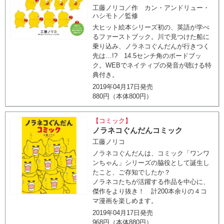
工藤ノリコ／作 カン・アンドリュー・
ハシモト／監修
大ヒット絵本シリーズ初の、英語が学べ
るファーストブック。川で見つけた船に
乗り込み、ノラネコぐんだんが行きつく
先は…!? 14.5センチ角のボードブッ
ク。WEBでネイティブの発音が聴ける特
典付き。
2019年04月17日発売
880円（本体800円）
【コミック】
ノラネコぐんだんコミック
工藤ノリコ
ノラネコぐんだんは、コミック「ワンワ
ンちゃん」シリーズの脇役として誕生し
たこと、ご存知でしたか？
ノラネコたちが活躍する作品を中心に、
傑作をより抜き！ 計200本余りの４コ
マ漫画を楽しめます。
2019年04月17日発売
968円（本体880円）