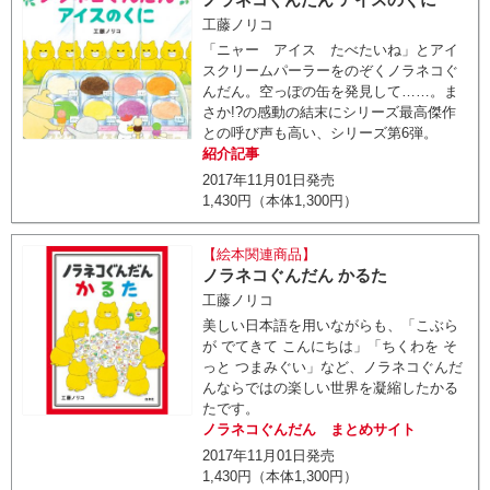
工藤ノリコ
「ニャー アイス たべたいね」とアイ
スクリームパーラーをのぞくノラネコぐ
んだん。空っぽの缶を発見して……。ま
さか!?の感動の結末にシリーズ最高傑作
との呼び声も高い、シリーズ第6弾。
紹介記事
2017年11月01日発売
1,430円（本体1,300円）
【絵本関連商品】
ノラネコぐんだん かるた
工藤ノリコ
美しい日本語を用いながらも、「こぶら
が でてきて こんにちは」「ちくわを そ
っと つまみぐい」など、ノラネコぐんだ
んならではの楽しい世界を凝縮したかる
たです。
ノラネコぐんだん まとめサイト
2017年11月01日発売
1,430円（本体1,300円）