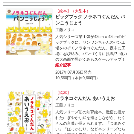
【絵本】（大型本）
ビッグブック ノラネコぐんだん パ
ンこうじょう
工藤ノリコ
人気シリーズ第１弾が43cm x 43cmのビ
ッグブックに。ワンワンちゃんのパン工
場をのぞくノラネコぐんだん。夜中に工
場に忍び込み、パンづくりに挑戦!? 迫力
の大画面で悪だくみもスケールアップ！
紹介記事
2017年07月06日発売
10,560円（本体9,600円）
【絵本】
ノラネコぐんだん あいうえお
工藤ノリコ
人気シリーズ初の知育絵本。緻密に描か
れたにぎやかな絵を指さしながら、たく
さんの言葉が覚えられます。「つまみぐ
い」「ほっかむり」など本シリーズなら