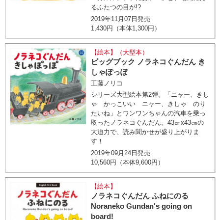
るふたつの目が!?
2019年11月07日発売
1,430円（本体1,300円）
【絵本】（大型本）
ビッグブック ノラネコぐんだん き
しゃぽっぽ
工藤ノリコ
シリーズ大型絵本第2弾。「ニャー、きし
ゃ かっこいい ニャー、きしゃ のり
たいね」とワンワンちゃんの汽車を乗っ
取ったノラネコぐんだん。43㎝x43㎝の
大迫力で、読み聞かせが盛り上がりま
す！
2019年09月24日発売
10,560円（本体9,600円）
【絵本】
ノラネコぐんだん ふねにのる
Noraneko Gundan's going on
board!