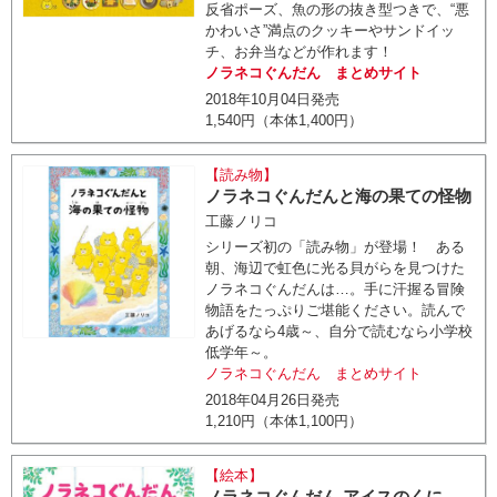
反省ポーズ、魚の形の抜き型つきで、“悪
かわいさ”満点のクッキーやサンドイッ
チ、お弁当などが作れます！
ノラネコぐんだん まとめサイト
2018年10月04日発売
1,540円（本体1,400円）
【読み物】
ノラネコぐんだんと海の果ての怪物
工藤ノリコ
シリーズ初の「読み物」が登場！ ある
朝、海辺で虹色に光る貝がらを見つけた
ノラネコぐんだんは…。手に汗握る冒険
物語をたっぷりご堪能ください。読んで
あげるなら4歳～、自分で読むなら小学校
低学年～。
ノラネコぐんだん まとめサイト
2018年04月26日発売
1,210円（本体1,100円）
【絵本】
ノラネコぐんだん アイスのくに