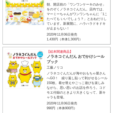
朝、開店前の「ワンワンケーキのみせ」
をのぞくノラネコぐんだん。店内では、
マーミーちゃんがワンワンちゃんに「1こ
たべても いいでしょう？」とおねだりし
ています。新展開に、ハラハラドキドキ
が止まらない！
2020年11月06日発売
1,430円（本体1,300円）
【絵本関連商品】
ノラネコぐんだん おでかけシール
ブック
工藤ノリコ
ノラネコぐんだんが海やおもちゃ屋さん
へGO！ 繰り返し貼って剥がせるシール
150枚。着せ替えやごっこ遊びを楽しみ
ながら、思い思いのお話を作ろう。コド
モエ付録のときより大きくなって、新キ
ャラも登場。
2020年11月06日発売
990円（本体900円）