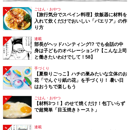
ごはん・おやつ
1
【旅行気分でスペイン料理】炊飯器に材料を
入れて炊くだけでおいしい「パエリア」の作
り方
連載
2
部長がヘッドハンティング!? でも会話の中
身は子どものオペレーション!?【こんな上司
と働きたいわけでして！58】
手づくり
3
【夏祭りごっこ】ハチの巣みたいな立体のお
花「でんぐり紙の花」を手づくり！ 暑い日
はおうちで楽しもう
ごはん・おやつ
4
【材料3つ！】のせて焼くだけ！包丁いらず
で超簡単「目玉焼きトースト」
連載
5